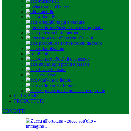
Miele
Nettare
Olio
Olive
Ortaggi e verdure
Pasta, farine e pangrattato
Peperoncino
Peperoni Cruschi
Prodotti da forno
Rafano
Semi
Sott’oli e conserve
Sughi pronti e passate
Tisane
Vari
Vino e liquori
Zafferano
Zuppe secche e pronte
CHI SIAMO
PRODUTTORI
CONTATTI