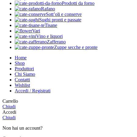
Prodotti da forno
Rafano
Sott’oli e conserve
Sughi pronti e passate
Tisane
Vari
Vino e liquori
Zafferano
Zuppe secche e pronte
Home
Shop
Produttori
Chi Siamo
Contatti
Wishlist
Accedi / Registrati
Carrello
Chiudi
Accedi
Chiudi
Non hai un account?