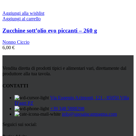
Aggiungi alla wishlist
Aggiungi al carrello
Zucchine sott’olio evo piccanti – 260 g
Nonno Ciccio
6,00
€
Vendita diretta di prodotti tipici e alimentari vari, direttamente dal
produttore alla tua tavola.
CONTATTI
Via Eugenio Azimonti, 121 - 85050 Villa
D'agri PZ
+39 348 5888298
info@spesaincampagna.com
Seguici sui social: