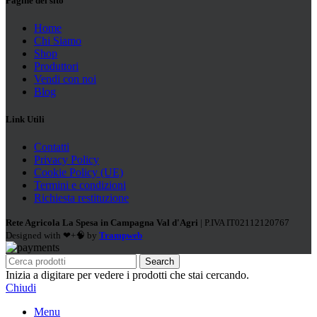
Pagine del sito
Home
Chi Siamo
Shop
Produttori
Vendi con noi
Blog
Link Utili
Contatti
Privacy Policy
Cookie Policy (UE)
Termini e condizioni
Richiesta restituzione
Rete Agricola La Spesa in Campagna Val d'Agri
| P.IVA IT02112120767
Designed with ❤+🧠 by
Trampweb
Search
Inizia a digitare per vedere i prodotti che stai cercando.
Chiudi
Menu