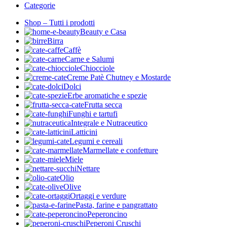
Categorie
Shop – Tutti i prodotti
Beauty e Casa
Birra
Caffè
Carne e Salumi
Chiocciole
Creme Patè Chutney e Mostarde
Dolci
Erbe aromatiche e spezie
Frutta secca
Funghi e tartufi
Integrale e Nutraceutico
Latticini
Legumi e cereali
Marmellate e confetture
Miele
Nettare
Olio
Olive
Ortaggi e verdure
Pasta, farine e pangrattato
Peperoncino
Peperoni Cruschi