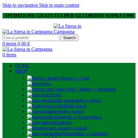
Skip to navigation
Skip to main content
SPEDIZIONE GRATUITA PER GLI ORDINI SOPRA I 99€
Search
0
items
0,00
€
0
items
HOME
SHOP
Beauty e Casa
Birra
Creme Patè Chutney e Mostarde
Dolci
Erbe aromatiche e spezie
Frutta secca
Funghi e tartufi
Integrale e Nutraceutico
Latticini
Legumi e cereali
Marmellate e confetture