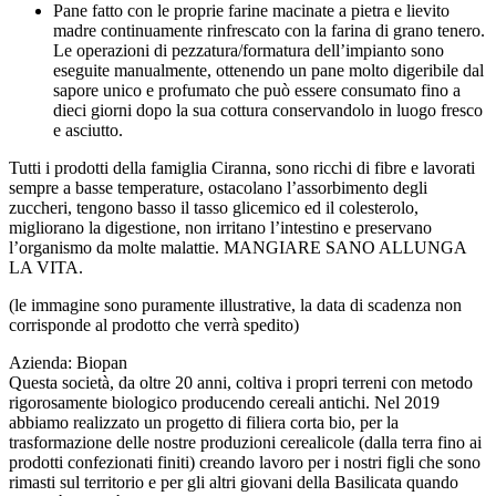
Pane fatto con le proprie farine macinate a pietra e lievito
madre continuamente rinfrescato con la farina di grano tenero.
Le operazioni di pezzatura/formatura dell’impianto sono
eseguite manualmente, ottenendo un pane molto digeribile dal
sapore unico e profumato che può essere consumato fino a
dieci giorni dopo la sua cottura conservandolo in luogo fresco
e asciutto.
Tutti i prodotti della famiglia Ciranna, sono ricchi di fibre e lavorati
sempre a basse temperature, ostacolano l’assorbimento degli
zuccheri, tengono basso il tasso glicemico ed il colesterolo,
migliorano la digestione, non irritano l’intestino e preservano
l’organismo da molte malattie. MANGIARE SANO ALLUNGA
LA VITA.
(le immagine sono puramente illustrative, la data di scadenza non
corrisponde al prodotto che verrà spedito)
Azienda: Biopan
Questa società, da oltre 20 anni, coltiva i propri terreni con metodo
rigorosamente biologico producendo cereali antichi. Nel 2019
abbiamo realizzato un progetto di filiera corta bio, per la
trasformazione delle nostre produzioni cerealicole (dalla terra fino ai
prodotti confezionati finiti) creando lavoro per i nostri figli che sono
rimasti sul territorio e per gli altri giovani della Basilicata quando