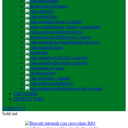
Miele
Nettare
Olio
Olive
Ortaggi e verdure
Pasta, farine e pangrattato
Peperoncino
Peperoni Cruschi
Prodotti da forno
Rafano
Semi
Sott’oli e conserve
Sughi pronti e passate
Tisane
Vari
Vino e liquori
Zafferano
Zuppe secche e pronte
CHI SIAMO
PRODUTTORI
CONTATTI
Sold out