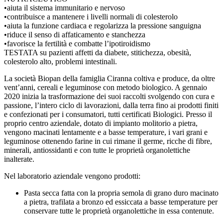
•aiuta il sistema immunitario e nervoso
•contribuisce a mantenere i livelli normali di colesterolo
•aiuta la funzione cardiaca e regolarizza la pressione sanguigna
•riduce il senso di affaticamento e stanchezza
•favorisce la fertilità e combatte l’ipotiroidismo
TESTATA su pazienti affetti da diabete, stitichezza, obesità,
colesterolo alto, problemi intestinali.
La società Biopan della famiglia Ciranna coltiva e produce, da oltre
vent’anni, cereali e leguminose con metodo biologico. A gennaio
2020 inizia la trasformazione dei suoi raccolti svolgendo con cura e
passione, l’intero ciclo di lavorazioni, dalla terra fino ai prodotti finiti
e confezionati per i consumatori, tutti certificati Biologici. Presso il
proprio centro aziendale, dotato di impianto molitorio a pietra,
vengono macinati lentamente e a basse temperature, i vari grani e
leguminose ottenendo farine in cui rimane il germe, ricche di fibre,
minerali, antiossidanti e con tutte le proprietà organolettiche
inalterate.
Nel laboratorio aziendale vengono prodotti:
Pasta secca fatta con la propria semola di grano duro macinato
a pietra, trafilata a bronzo ed essiccata a basse temperature per
conservare tutte le proprietà organolettiche in essa contenute.