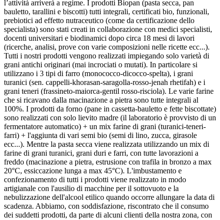
l’attività arriverà a regime. I prodotti Biopan (pasta secca, pan
bauletto, tarallini e biscotti) tutti integrali, certificati bio, funzionali,
prebiotici ad effetto nutraceutico (come da certificazione dello
specialista) sono stati creati in collaborazione con medici specialisti,
docenti universitari e biodinamici dopo circa 18 mesi di lavori
(ricerche, analisi, prove con varie composizioni nelle ricette ecc...).
Tutti i nostri prodotti vengono realizzati impiegando solo varietà di
grani antichi originari (mai incrociati o mutati). In particolare si
utilizzano i 3 tipi di farro (monococco-dicocco-spelta), i grani
turanici (sen. cappelli-khorasan-saragolla-rosso-jenah rhetifah) e i
grani teneri (frassineto-maiorca-gentil rosso-risciola). Le varie farine
che si ricavano dalla macinazione a pietra sono tutte integrali al
100%. I prodotti da forno (pane in cassetta-bauletto e fette biscottate)
sono realizzati con solo lievito madre (il laboratorio è provvisto di un
fermentatore automatico) + un mix farine di grani (turanici-teneri-
farri) + l'aggiunta di vari semi bio (semi di lino, zucca, girasole
ecc...). Mentre la pasta secca viene realizzata utilizzando un mix di
farine di grani turanici, grani duri e farri, con tutte lavorazioni a
freddo (macinazione a pietra, estrusione con trafila in bronzo a max
20°C, essiccazione lunga a max 45°C). L'imbustamento e
confezionamento di tutti i prodotti viene realizzato in modo
artigianale con l'ausilio di macchine per il sottovuoto e la
nebulizzazione dell'alcool etilico quando occorre allungare la data di
scadenza. Abbiamo, con soddisfazione, riscontrato che il consumo
dei suddetti prodotti, da parte di alcuni clienti della nostra zona, con