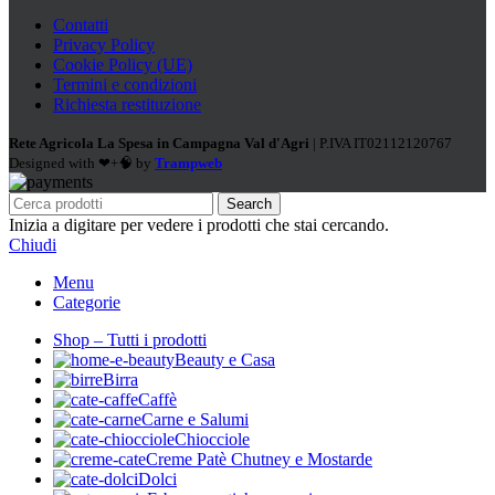
Contatti
Privacy Policy
Cookie Policy (UE)
Termini e condizioni
Richiesta restituzione
Rete Agricola La Spesa in Campagna Val d'Agri
| P.IVA IT02112120767
Designed with ❤+🧠 by
Trampweb
Search
Inizia a digitare per vedere i prodotti che stai cercando.
Chiudi
Menu
Categorie
Shop – Tutti i prodotti
Beauty e Casa
Birra
Caffè
Carne e Salumi
Chiocciole
Creme Patè Chutney e Mostarde
Dolci