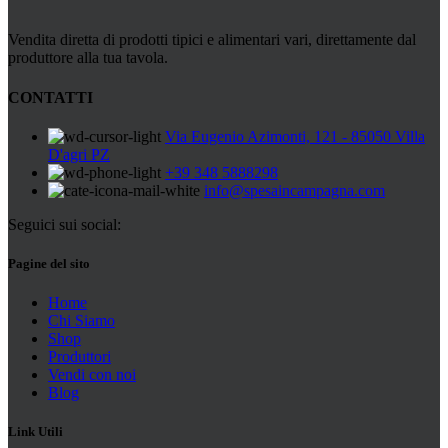
Vendita diretta di prodotti tipici e alimentari vari, direttamente dal
produttore alla tua tavola.
CONTATTI
Via Eugenio Azimonti, 121 - 85050 Villa
D'agri PZ
+39 348 5888298
info@spesaincampagna.com
Seguici sui social:
Pagine del sito
Home
Chi Siamo
Shop
Produttori
Vendi con noi
Blog
Link Utili