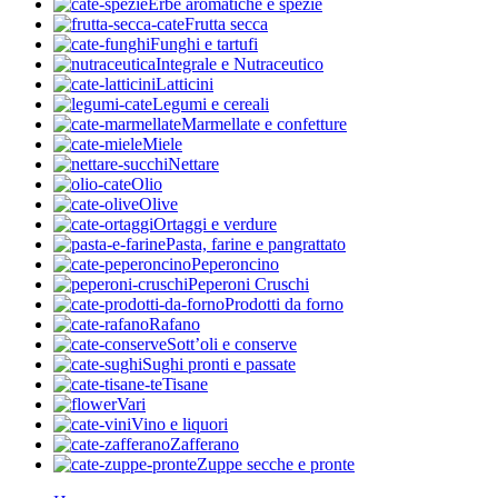
Erbe aromatiche e spezie
Frutta secca
Funghi e tartufi
Integrale e Nutraceutico
Latticini
Legumi e cereali
Marmellate e confetture
Miele
Nettare
Olio
Olive
Ortaggi e verdure
Pasta, farine e pangrattato
Peperoncino
Peperoni Cruschi
Prodotti da forno
Rafano
Sott’oli e conserve
Sughi pronti e passate
Tisane
Vari
Vino e liquori
Zafferano
Zuppe secche e pronte