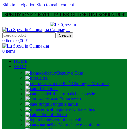
Skip to navigation
Skip to main content
SPEDIZIONE GRATUITA PER GLI ORDINI SOPRA I 99€
Search
0
items
0,00
€
0
items
HOME
SHOP
Beauty e Casa
Birra
Creme Patè Chutney e Mostarde
Dolci
Erbe aromatiche e spezie
Frutta secca
Funghi e tartufi
Integrale e Nutraceutico
Latticini
Legumi e cereali
Marmellate e confetture