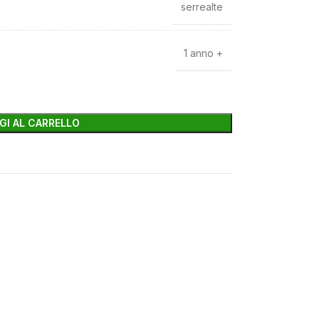
serrealte
1 anno +
GI AL CARRELLO