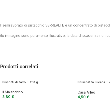
Il semilavorato di pistacchio SERREALTE è un concentrato di pistacc
(le immagine sono puramente illustrative, la data di scadenza non c
Prodotti correlati
Biscotti di farro – 250 g
Bruschetta Lucana – 
melanzana bianca – 9
Il Malandrino
Casa Arleo
3,80
€
4,50
€