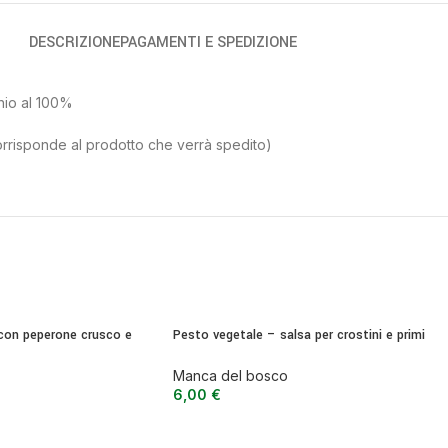
DESCRIZIONE
PAGAMENTI E SPEDIZIONE
hio al 100%
orrisponde al prodotto che verrà spedito)
con peperone crusco e
Pesto vegetale – salsa per crostini e primi
6 g
piatti
Manca del bosco
6,00
€