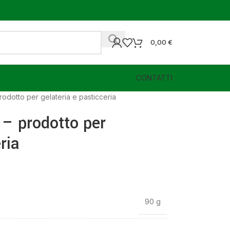
0,00
€
CONTATTI
prodotto per gelateria e pasticceria
 – prodotto per
ria
90 g