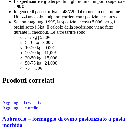
La
spedizione
è
gratis
per tutti gli ordini di importo superiore
a
99€
In genere il pacco arriva in 48/72h dal momento dell'ordine.
Utilizziamo solo i migliori corrieri con spedizione espressa.
Se non raggiungi i 99€, la spedizione costa 5,00€ per gli
ordini sotto i 3kg. Il calcolo della spedizione viene fatto
durante il checkout. Le altre tariffe sono:
3-5 kg | 5,80€
5-10 kg | 8,00€
10-20 kg | 9,00€
20-30 kg | 11,00€
30-50 kg | 15,00€
50-75 kg | 24,00€
75+ | 30€
Prodotti correlati
Aggiungi alla wishlist
Aggiungi al carrello
Abbraccio – formaggio di ovino pastorizzato a pasta
morbida