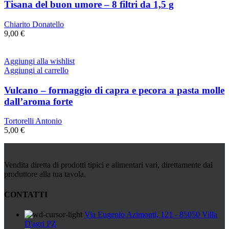
Tisana del buon umore – 8 filtri da 1,5 g
Chiarito Donatello
9,00
€
Aggiungi alla wishlist
Aggiungi al carrello
Vulcano – formaggio di capra e pecora a pasta molle
dall’aroma forte
Tortorelli Antonio
5,00
€
Vendita diretta di prodotti tipici e alimentari vari, direttamente dal
produttore alla tua tavola.
CONTATTI
Via Eugenio Azimonti, 121 - 85050 Villa
D'agri PZ