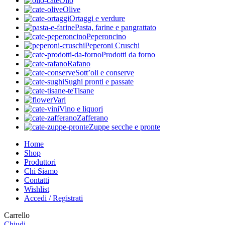
Olio
Olive
Ortaggi e verdure
Pasta, farine e pangrattato
Peperoncino
Peperoni Cruschi
Prodotti da forno
Rafano
Sott’oli e conserve
Sughi pronti e passate
Tisane
Vari
Vino e liquori
Zafferano
Zuppe secche e pronte
Home
Shop
Produttori
Chi Siamo
Contatti
Wishlist
Accedi / Registrati
Carrello
Chiudi