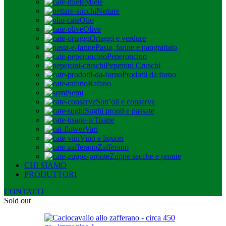
Miele
Nettare
Olio
Olive
Ortaggi e verdure
Pasta, farine e pangrattato
Peperoncino
Peperoni Cruschi
Prodotti da forno
Rafano
Semi
Sott’oli e conserve
Sughi pronti e passate
Tisane
Vari
Vino e liquori
Zafferano
Zuppe secche e pronte
CHI SIAMO
PRODUTTORI
CONTATTI
Sold out