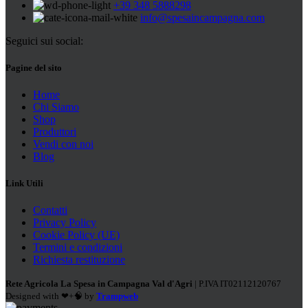
+39 348 5888298
info@spesaincampagna.com
Seguici sui social:
Pagine del sito
Home
Chi Siamo
Shop
Produttori
Vendi con noi
Blog
Link Utili
Contatti
Privacy Policy
Cookie Policy (UE)
Termini e condizioni
Richiesta restituzione
Rete Agricola La Spesa in Campagna Val d'Agri
| P.IVA IT02112120767
Designed with ❤+🧠 by
Trampweb