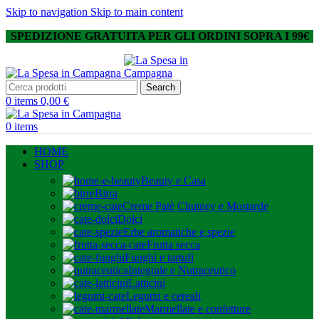
Skip to navigation
Skip to main content
SPEDIZIONE GRATUITA PER GLI ORDINI SOPRA I 99€
Search
0
items
0,00
€
0
items
HOME
SHOP
Beauty e Casa
Birra
Creme Patè Chutney e Mostarde
Dolci
Erbe aromatiche e spezie
Frutta secca
Funghi e tartufi
Integrale e Nutraceutico
Latticini
Legumi e cereali
Marmellate e confetture