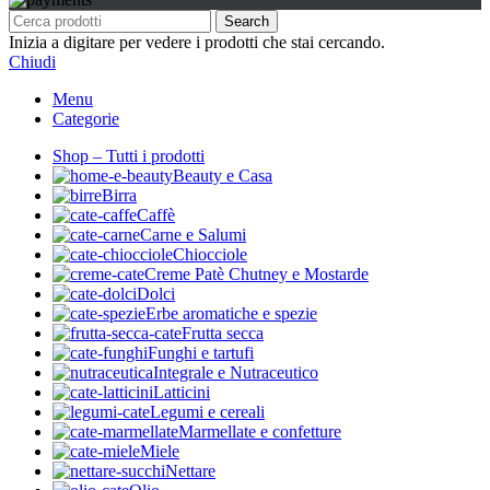
Search
Inizia a digitare per vedere i prodotti che stai cercando.
Chiudi
Menu
Categorie
Shop – Tutti i prodotti
Beauty e Casa
Birra
Caffè
Carne e Salumi
Chiocciole
Creme Patè Chutney e Mostarde
Dolci
Erbe aromatiche e spezie
Frutta secca
Funghi e tartufi
Integrale e Nutraceutico
Latticini
Legumi e cereali
Marmellate e confetture
Miele
Nettare