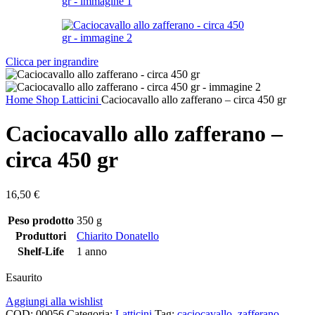
Clicca per ingrandire
Home
Shop
Latticini
Caciocavallo allo zafferano – circa 450 gr
Caciocavallo allo zafferano –
circa 450 gr
16,50
€
Peso prodotto
350 g
Produttori
Chiarito Donatello
Shelf-Life
1 anno
Esaurito
Aggiungi alla wishlist
COD:
00056
Categoria:
Latticini
Tag:
caciocavallo
,
zafferano