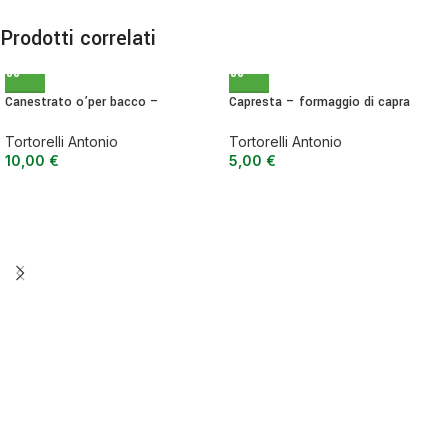
Prodotti correlati
Canestrato o’per bacco –
Capresta – formaggio di capra
formaggio di pecora e capra
affinato nella vinaccia
Tortorelli Antonio
Tortorelli Antonio
5,00
€
10,00
€