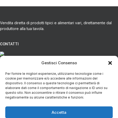
Vendita diretta di prodotti tipici e alimentari vari, direttamente dal
produttore alla tua tavola.
CONTATTI
Via Eugenio Azimonti, 121 - 85050 Villa D'agri PZ
Gestisci Consenso
Per fornire le migliori esperienze, utilizziamo tecnologie come i
+39 348 5888298
cookie per memorizzare e/o accedere alle informazioni del
dispositivo. Il consenso a queste tecnologie ci permetterà di
elaborare dati come il comportamento di navigazione o ID unici su
info@spesaincampagna.com
questo sito. Non acconsentire o ritirare il consenso può influire
negativamente su alcune caratteristiche e funzioni.
Accetta
PAGINE DEL SITO