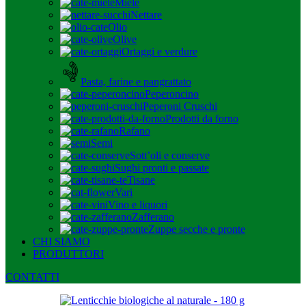
Miele
Nettare
Olio
Olive
Ortaggi e verdure
Pasta, farine e pangrattato
Peperoncino
Peperoni Cruschi
Prodotti da forno
Rafano
Semi
Sott’oli e conserve
Sughi pronti e passate
Tisane
Vari
Vino e liquori
Zafferano
Zuppe secche e pronte
CHI SIAMO
PRODUTTORI
CONTATTI