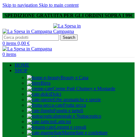
Skip to navigation
Skip to main content
SPEDIZIONE GRATUITA PER GLI ORDINI SOPRA I 99€
Search
0
items
0,00
€
0
items
HOME
SHOP
Beauty e Casa
Birra
Creme Patè Chutney e Mostarde
Dolci
Erbe aromatiche e spezie
Frutta secca
Funghi e tartufi
Integrale e Nutraceutico
Latticini
Legumi e cereali
Marmellate e confetture