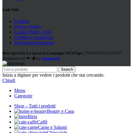
Link Utili
Contatti
Privacy Policy
Cookie Policy (UE)
Termini e condizioni
Richiesta restituzione
Rete Agricola La Spesa in Campagna Val d'Agri
| P.IVA IT02112120767
Designed with ❤+🧠 by
Trampweb
Search
Inizia a digitare per vedere i prodotti che stai cercando.
Chiudi
Menu
Categorie
Shop – Tutti i prodotti
Beauty e Casa
Birra
Caffè
Carne e Salumi
Chiocciole