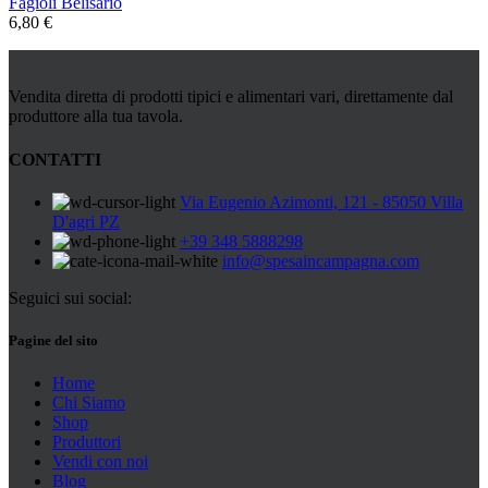
Fagioli Belisario
6,80
€
Vendita diretta di prodotti tipici e alimentari vari, direttamente dal
produttore alla tua tavola.
CONTATTI
Via Eugenio Azimonti, 121 - 85050 Villa
D'agri PZ
+39 348 5888298
info@spesaincampagna.com
Seguici sui social:
Pagine del sito
Home
Chi Siamo
Shop
Produttori
Vendi con noi
Blog