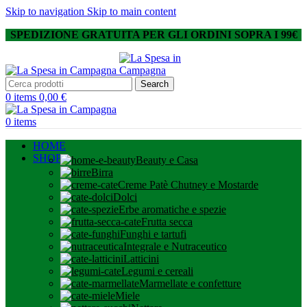
Skip to navigation
Skip to main content
SPEDIZIONE GRATUITA PER GLI ORDINI SOPRA I 99€
Search
0
items
0,00
€
0
items
HOME
SHOP
Beauty e Casa
Birra
Creme Patè Chutney e Mostarde
Dolci
Erbe aromatiche e spezie
Frutta secca
Funghi e tartufi
Integrale e Nutraceutico
Latticini
Legumi e cereali
Marmellate e confetture
Miele