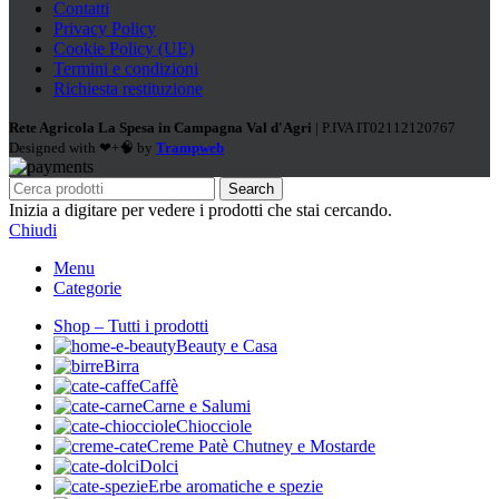
Contatti
Privacy Policy
Cookie Policy (UE)
Termini e condizioni
Richiesta restituzione
Rete Agricola La Spesa in Campagna Val d'Agri
| P.IVA IT02112120767
Designed with ❤+🧠 by
Trampweb
Search
Inizia a digitare per vedere i prodotti che stai cercando.
Chiudi
Menu
Categorie
Shop – Tutti i prodotti
Beauty e Casa
Birra
Caffè
Carne e Salumi
Chiocciole
Creme Patè Chutney e Mostarde
Dolci
Erbe aromatiche e spezie