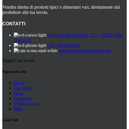
Vendita diretta di prodotti tipici e alimentari vari, direttamente dal
produttore alla tua tavola.
CONTATTI
Via Eugenio Azimonti, 121 - 85050 Villa
D'agri PZ
+39 348 5888298
info@spesaincampagna.com
Seguici sui social:
Pagine del sito
Home
Chi Siamo
Shop
Produttori
Vendi con noi
Blog
Link Utili