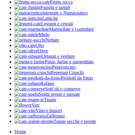
Frutta secca
Funghi e tartufi
Integrale e Nutraceutico
Latticini
Legumi e cereali
Marmellate e confetture
Miele
Nettare
Olio
Olive
Ortaggi e verdure
Pasta, farine e pangrattato
Peperoncino
Peperoni Cruschi
Prodotti da forno
Rafano
Sott’oli e conserve
Sughi pronti e passate
Tisane
Vari
Vino e liquori
Zafferano
Zuppe secche e pronte
Home