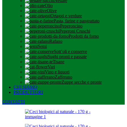
Nettare
Olio
Olive
Ortaggi e verdure
Pasta, farine e pangrattato
Peperoncino
Peperoni Cruschi
Prodotti da forno
Rafano
Semi
Sott’oli e conserve
Sughi pronti e passate
Tisane
Vari
Vino e liquori
Zafferano
Zuppe secche e pronte
CHI SIAMO
PRODUTTORI
CONTATTI