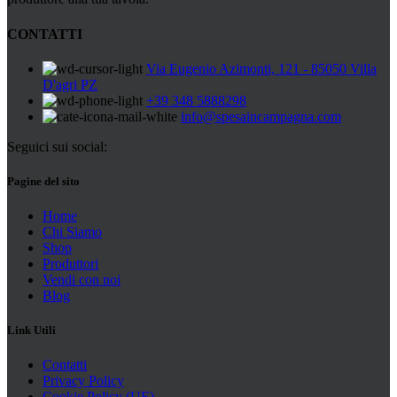
CONTATTI
Via Eugenio Azimonti, 121 - 85050 Villa
D'agri PZ
+39 348 5888298
info@spesaincampagna.com
Seguici sui social:
Pagine del sito
Home
Chi Siamo
Shop
Produttori
Vendi con noi
Blog
Link Utili
Contatti
Privacy Policy
Cookie Policy (UE)