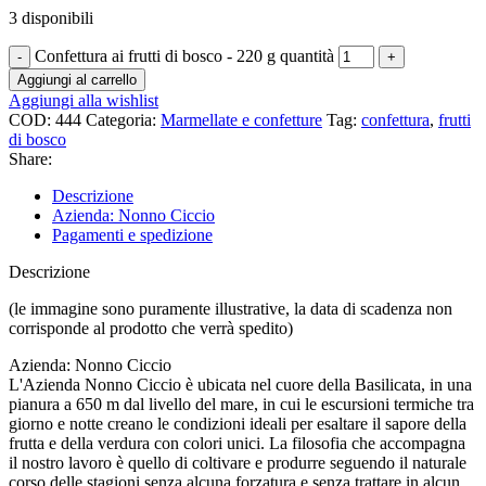
3 disponibili
Confettura ai frutti di bosco - 220 g quantità
Aggiungi al carrello
Aggiungi alla wishlist
COD:
444
Categoria:
Marmellate e confetture
Tag:
confettura
,
frutti
di bosco
Share:
Descrizione
Azienda: Nonno Ciccio
Pagamenti e spedizione
Descrizione
(le immagine sono puramente illustrative, la data di scadenza non
corrisponde al prodotto che verrà spedito)
Azienda: Nonno Ciccio
L'Azienda Nonno Ciccio è ubicata nel cuore della Basilicata, in una
pianura a 650 m dal livello del mare, in cui le escursioni termiche tra
giorno e notte creano le condizioni ideali per esaltare il sapore della
frutta e della verdura con colori unici. La filosofia che accompagna
il nostro lavoro è quello di coltivare e produrre seguendo il naturale
corso delle stagioni senza alcuna forzatura e senza trattare in alcun