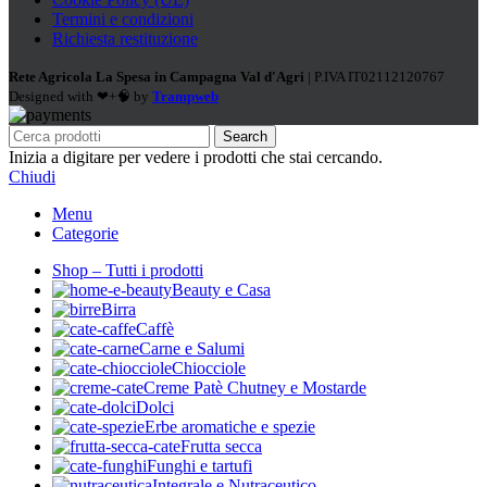
Termini e condizioni
Richiesta restituzione
Rete Agricola La Spesa in Campagna Val d'Agri
| P.IVA IT02112120767
Designed with ❤+🧠 by
Trampweb
Search
Inizia a digitare per vedere i prodotti che stai cercando.
Chiudi
Menu
Categorie
Shop – Tutti i prodotti
Beauty e Casa
Birra
Caffè
Carne e Salumi
Chiocciole
Creme Patè Chutney e Mostarde
Dolci
Erbe aromatiche e spezie
Frutta secca
Funghi e tartufi
Integrale e Nutraceutico