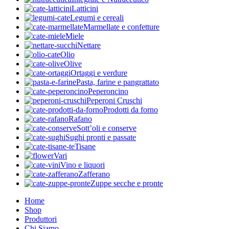
Latticini
Legumi e cereali
Marmellate e confetture
Miele
Nettare
Olio
Olive
Ortaggi e verdure
Pasta, farine e pangrattato
Peperoncino
Peperoni Cruschi
Prodotti da forno
Rafano
Sott’oli e conserve
Sughi pronti e passate
Tisane
Vari
Vino e liquori
Zafferano
Zuppe secche e pronte
Home
Shop
Produttori
Chi Siamo