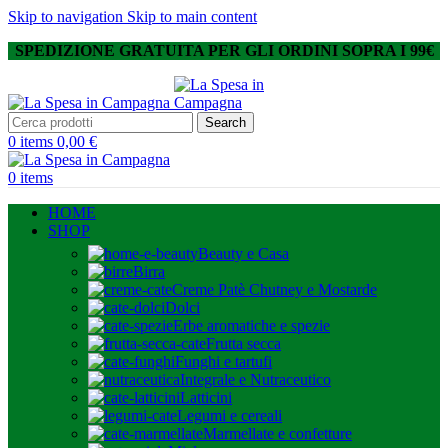
Skip to navigation
Skip to main content
SPEDIZIONE GRATUITA PER GLI ORDINI SOPRA I 99€
Search
0
items
0,00
€
0
items
HOME
SHOP
Beauty e Casa
Birra
Creme Patè Chutney e Mostarde
Dolci
Erbe aromatiche e spezie
Frutta secca
Funghi e tartufi
Integrale e Nutraceutico
Latticini
Legumi e cereali
Marmellate e confetture