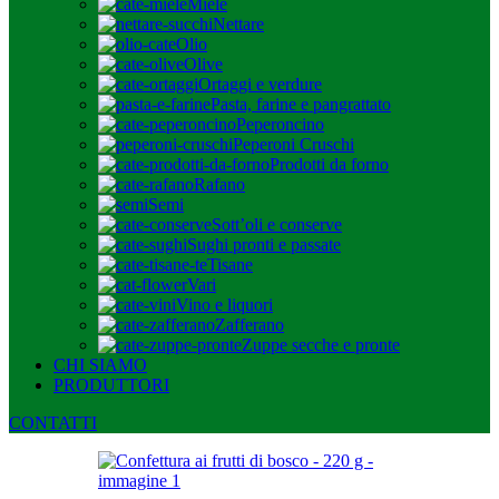
Miele
Nettare
Olio
Olive
Ortaggi e verdure
Pasta, farine e pangrattato
Peperoncino
Peperoni Cruschi
Prodotti da forno
Rafano
Semi
Sott’oli e conserve
Sughi pronti e passate
Tisane
Vari
Vino e liquori
Zafferano
Zuppe secche e pronte
CHI SIAMO
PRODUTTORI
CONTATTI