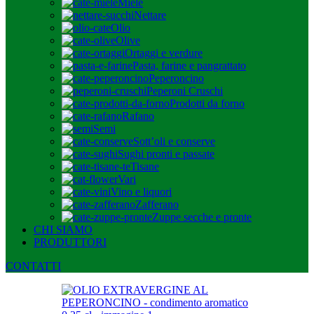
Miele
Nettare
Olio
Olive
Ortaggi e verdure
Pasta, farine e pangrattato
Peperoncino
Peperoni Cruschi
Prodotti da forno
Rafano
Semi
Sott’oli e conserve
Sughi pronti e passate
Tisane
Vari
Vino e liquori
Zafferano
Zuppe secche e pronte
CHI SIAMO
PRODUTTORI
CONTATTI