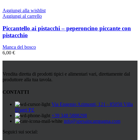
Aggiungi alla wishlist
Aggiungi al carrello
Piccantello ai pistacchi – peperoncino piccante con
pistacchio
Manca del bosco
6,00
€
Vendita diretta di prodotti tipici e alimentari vari, direttamente dal
produttore alla tua tavola.
CONTATTI
Via Eugenio Azimonti, 121 - 85050 Villa
D'agri PZ
+39 348 5888298
info@spesaincampagna.com
Seguici sui social: