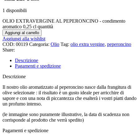
1 disponibili
OLIO EXTRAVERGINE AL PEPERONCINO - condimento
aromatico 0,25 cl quantità
Aggiungi al carrello
Aggiungi alla wishlist
COD:
00119
Categoria:
Olio
Tag:
olio extra vergine
,
peperoncino
Share:
Descrizione
Pagamenti e spedizione
Descrizione
Il nostro olio aromatizzato al peperoncino nasce dalla frangitura di
olive selezionate : il risultato è un g
usto ideale per arricchire di
sapore e con una nota di piccantezza che esalterà i vostri piatti dando
un profumo intenso.
(le immagine sono puramente illustrative, la data di scadenza non
corrisponde al prodotto che verrà spedito)
Pagamenti e spedizione