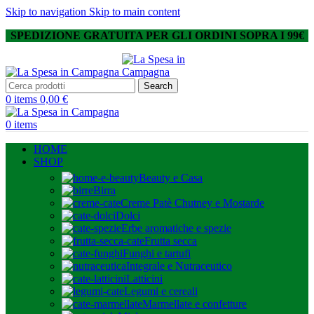
Skip to navigation
Skip to main content
SPEDIZIONE GRATUITA PER GLI ORDINI SOPRA I 99€
Search
0
items
0,00
€
0
items
HOME
SHOP
Beauty e Casa
Birra
Creme Patè Chutney e Mostarde
Dolci
Erbe aromatiche e spezie
Frutta secca
Funghi e tartufi
Integrale e Nutraceutico
Latticini
Legumi e cereali
Marmellate e confetture