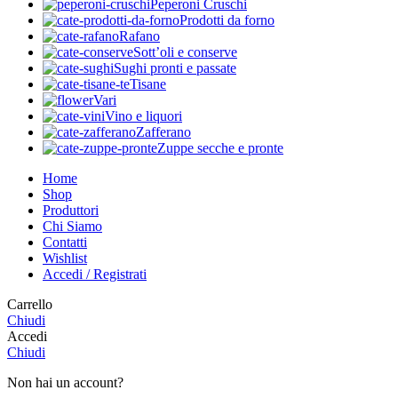
Peperoni Cruschi
Prodotti da forno
Rafano
Sott’oli e conserve
Sughi pronti e passate
Tisane
Vari
Vino e liquori
Zafferano
Zuppe secche e pronte
Home
Shop
Produttori
Chi Siamo
Contatti
Wishlist
Accedi / Registrati
Carrello
Chiudi
Accedi
Chiudi
Non hai un account?