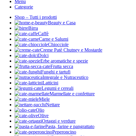
Menu
Categorie
Shop – Tutti i prodotti
Beauty e Casa
Birra
Caffè
Carne e Salumi
Chiocciole
Creme Patè Chutney e Mostarde
Dolci
Erbe aromatiche e spezie
Frutta secca
Funghi e tartufi
Integrale e Nutraceutico
Latticini
Legumi e cereali
Marmellate e confetture
Miele
Nettare
Olio
Olive
Ortaggi e verdure
Pasta, farine e pangrattato
Peperoncino