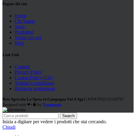
Pagine del sito
Home
Chi Siamo
Shop
Produttori
Vendi con noi
Blog
Link Utili
Contatti
Privacy Policy
Cookie Policy (UE)
Termini e condizioni
Richiesta restituzione
Rete Agricola La Spesa in Campagna Val d'Agri
| P.IVA IT02112120767
Designed with ❤+🧠 by
Trampweb
Search
Inizia a digitare per vedere i prodotti che stai cercando.
Chiudi