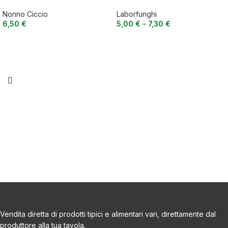
260 g
extravergine di oliva
Nonno Ciccio
Laborfunghi
6,50
€
5,00
€
-
7,30
€
Vendita diretta di prodotti tipici e alimentari vari, direttamente dal
produttore alla tua tavola.