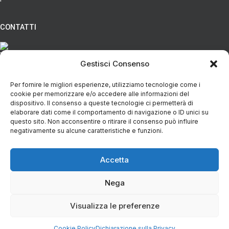
CONTATTI
Via Eugenio Azimonti, 121 - 85050 Villa D'agri PZ
Gestisci Consenso
Per fornire le migliori esperienze, utilizziamo tecnologie come i
+39 348 5888298
cookie per memorizzare e/o accedere alle informazioni del
dispositivo. Il consenso a queste tecnologie ci permetterà di
elaborare dati come il comportamento di navigazione o ID unici su
info@spesaincampagna.com
questo sito. Non acconsentire o ritirare il consenso può influire
negativamente su alcune caratteristiche e funzioni.
Accetta
PAGINE DEL SITO
Nega
LINK UTILI
Rete Agricola La Spesa in Campagna Val d'Agri
| P.IVA IT02112120767
Visualizza le preferenze
Designed with ❤+🧠 by
Trampweb
Cookie Policy
Dichiarazione sulla Privacy