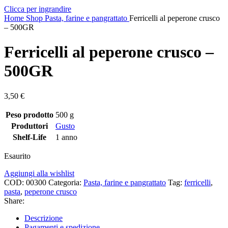
Clicca per ingrandire
Home
Shop
Pasta, farine e pangrattato
Ferricelli al peperone crusco
– 500GR
Ferricelli al peperone crusco –
500GR
3,50
€
Peso prodotto
500 g
Produttori
Gusto
Shelf-Life
1 anno
Esaurito
Aggiungi alla wishlist
COD:
00300
Categoria:
Pasta, farine e pangrattato
Tag:
ferricelli
,
pasta
,
peperone crusco
Share:
Descrizione
Pagamenti e spedizione