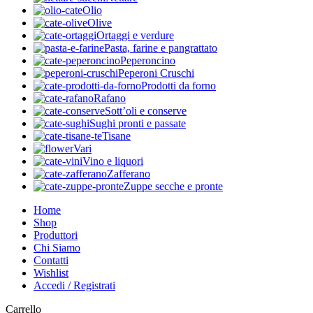
Olio
Olive
Ortaggi e verdure
Pasta, farine e pangrattato
Peperoncino
Peperoni Cruschi
Prodotti da forno
Rafano
Sott’oli e conserve
Sughi pronti e passate
Tisane
Vari
Vino e liquori
Zafferano
Zuppe secche e pronte
Home
Shop
Produttori
Chi Siamo
Contatti
Wishlist
Accedi / Registrati
Carrello