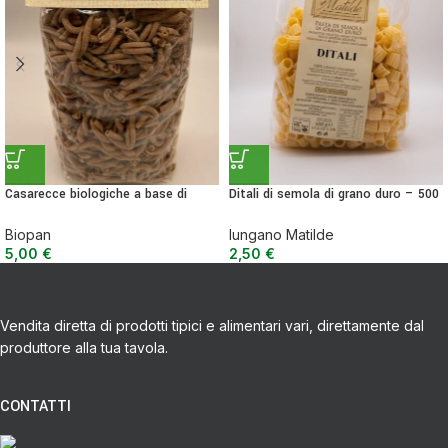
Casarecce biologiche a base di
Ditali di semola di grano duro – 500
farine integrali di grani antichi –
g
nutraceutica 500 g
Biopan
Iungano Matilde
5,00
€
2,50
€
Vendita diretta di prodotti tipici e alimentari vari, direttamente dal
produttore alla tua tavola.
CONTATTI