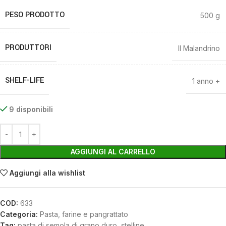
PESO PRODOTTO
500 g
PRODUTTORI
Il Malandrino
SHELF-LIFE
1 anno +
9 disponibili
AGGIUNGI AL CARRELLO
Aggiungi alla wishlist
COD:
633
Categoria:
Pasta, farine e pangrattato
Tag:
pasta di semola di grano duro
,
stelline