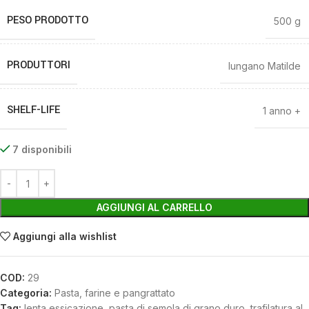
PESO PRODOTTO
500 g
PRODUTTORI
Iungano Matilde
SHELF-LIFE
1 anno +
7 disponibili
AGGIUNGI AL CARRELLO
Aggiungi alla wishlist
COD:
29
Categoria:
Pasta, farine e pangrattato
Tag:
lenta essicazione
,
pasta di semola di grano duro
,
trafilatura al