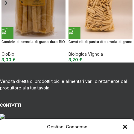
Candele di semola di grano duro BIO
Cavatelli di pasta di semola di grano
– 500 g
duro senatore cappelli BIO – 500 g
CioBio
Biologica Vignola
3,00
€
3,20
€
Vendita diretta di prodotti tipici e alimentari vari, direttamente dal
produttore alla tua tavola.
CONTATTI
Via Eugenio Azimonti, 121 - 85050 Villa D'agri PZ
Gestisci Consenso