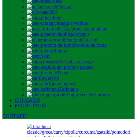
Miele
Nettare
Olio
Olive
Ortaggi e verdure
Pasta, farine e pangrattato
Peperoncino
Peperoni Cruschi
Prodotti da forno
Rafano
Semi
Sott’oli e conserve
Sughi pronti e passate
Tisane
Vari
Vino e liquori
Zafferano
Zuppe secche e pronte
CHI SIAMO
PRODUTTORI
CONTATTI