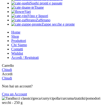
Sughi pronti e passate
Tisane
Vari
Vino e liquori
Zafferano
Zuppe secche e pronte
Home
Shop
Produttori
Chi Siamo
Contatti
Wishlist
Accedi / Registrati
Carrello
Chiudi
Accedi
Chiudi
Non hai un account?
Crea un Account