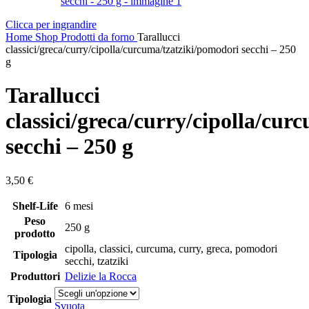
Clicca per ingrandire
Home
Shop
Prodotti da forno
Tarallucci
classici/greca/curry/cipolla/curcuma/tzatziki/pomodori secchi – 250
g
Tarallucci
classici/greca/curry/cipolla/cu
secchi – 250 g
3,50
€
Shelf-Life
6 mesi
Peso
250 g
prodotto
cipolla
,
classici
,
curcuma
,
curry
,
greca
,
pomodori
Tipologia
secchi
,
tzatziki
Produttori
Delizie la Rocca
Tipologia
Svuota