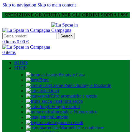
Skip to navigation
Skip to main content
SPEDIZIONE GRATUITA PER GLI ORDINI SOPRA I 99€
Search
0
items
0,00
€
0
items
HOME
SHOP
Beauty e Casa
Birra
Creme Patè Chutney e Mostarde
Dolci
Erbe aromatiche e spezie
Frutta secca
Funghi e tartufi
Integrale e Nutraceutico
Latticini
Legumi e cereali
Marmellate e confetture