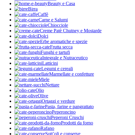
Beauty e Casa
Birra
Caffè
Carne e Salumi
Chiocciole
Creme Patè Chutney e Mostarde
Dolci
Erbe aromatiche e spezie
Frutta secca
Funghi e tartufi
Integrale e Nutraceutico
Latticini
Legumi e cereali
Marmellate e confetture
Miele
Nettare
Olio
Olive
Ortaggi e verdure
Pasta, farine e pangrattato
Peperoncino
Peperoni Cruschi
Prodotti da forno
Rafano
Sott’oli e conserve