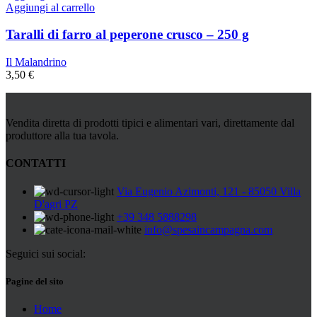
Aggiungi al carrello
Taralli di farro al peperone crusco – 250 g
Il Malandrino
3,50
€
Vendita diretta di prodotti tipici e alimentari vari, direttamente dal
produttore alla tua tavola.
CONTATTI
Via Eugenio Azimonti, 121 - 85050 Villa
D'agri PZ
+39 348 5888298
info@spesaincampagna.com
Seguici sui social:
Pagine del sito
Home