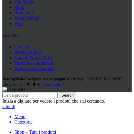
Chi Siamo
Shop
Produttori
Vendi con noi
Blog
Link Utili
Contatti
Privacy Policy
Cookie Policy (UE)
Termini e condizioni
Richiesta restituzione
Rete Agricola La Spesa in Campagna Val d'Agri
| P.IVA IT02112120767
Designed with ❤+🧠 by
Trampweb
Search
Inizia a digitare per vedere i prodotti che stai cercando.
Chiudi
Menu
Categorie
Shop – Tutti i prodotti