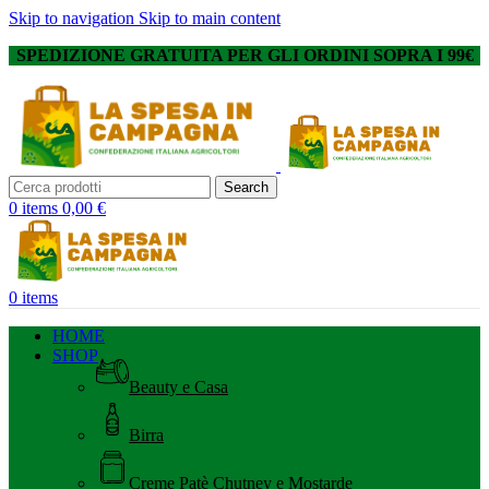
Skip to navigation
Skip to main content
SPEDIZIONE GRATUITA PER GLI ORDINI SOPRA I 99€
Search
0
items
0,00
€
0
items
HOME
SHOP
Beauty e Casa
Birra
Creme Patè Chutney e Mostarde