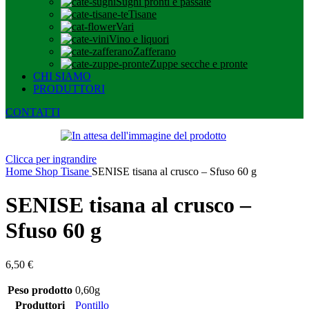
Sughi pronti e passate
Tisane
Vari
Vino e liquori
Zafferano
Zuppe secche e pronte
CHI SIAMO
PRODUTTORI
CONTATTI
Clicca per ingrandire
Home
Shop
Tisane
SENISE tisana al crusco – Sfuso 60 g
SENISE tisana al crusco –
Sfuso 60 g
6,50
€
Peso prodotto
0,60g
Produttori
Pontillo