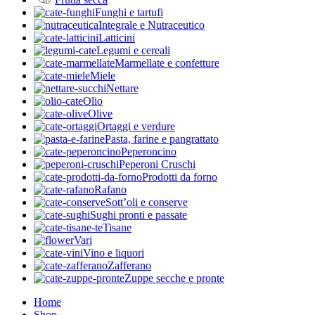
Funghi e tartufi
Integrale e Nutraceutico
Latticini
Legumi e cereali
Marmellate e confetture
Miele
Nettare
Olio
Olive
Ortaggi e verdure
Pasta, farine e pangrattato
Peperoncino
Peperoni Cruschi
Prodotti da forno
Rafano
Sott’oli e conserve
Sughi pronti e passate
Tisane
Vari
Vino e liquori
Zafferano
Zuppe secche e pronte
Home
Shop