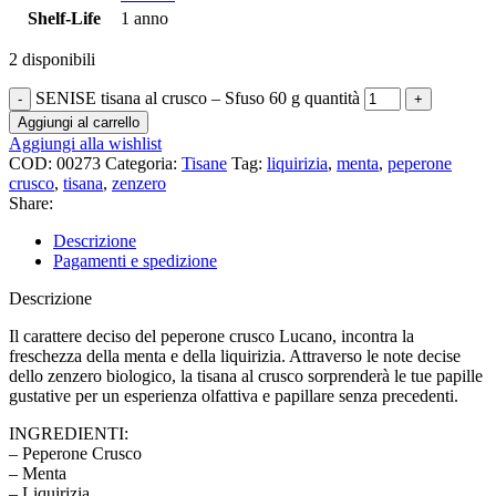
Shelf-Life
1 anno
2 disponibili
SENISE tisana al crusco – Sfuso 60 g quantità
Aggiungi al carrello
Aggiungi alla wishlist
COD:
00273
Categoria:
Tisane
Tag:
liquirizia
,
menta
,
peperone
crusco
,
tisana
,
zenzero
Share:
Descrizione
Pagamenti e spedizione
Descrizione
Il carattere deciso del peperone crusco Lucano, incontra la
freschezza della menta e della liquirizia. Attraverso le note decise
dello zenzero biologico, la tisana al crusco sorprenderà le tue papille
gustative per un esperienza olfattiva e papillare senza precedenti.
INGREDIENTI:
– Peperone Crusco
– Menta
– Liquirizia