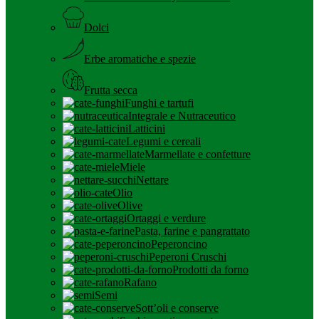
Dolci
Erbe aromatiche e spezie
Frutta secca
Funghi e tartufi
Integrale e Nutraceutico
Latticini
Legumi e cereali
Marmellate e confetture
Miele
Nettare
Olio
Olive
Ortaggi e verdure
Pasta, farine e pangrattato
Peperoncino
Peperoni Cruschi
Prodotti da forno
Rafano
Semi
Sott’oli e conserve