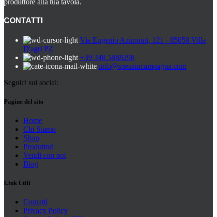
produttore alla tua tavola.
CONTATTI
Via Eugenio Azimonti, 121 - 85050 Villa
D'agri PZ
+39 348 5888298
info@spesaincampagna.com
Seguici sui social:
Pagine del sito
Home
Chi Siamo
Shop
Produttori
Vendi con noi
Blog
Link Utili
Contatti
Privacy Policy