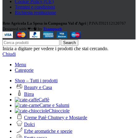
Cookie Policy (UE)
Termini e condizioni
Richiesta restituzione
Rete Agricola La Spesa in Campagna Val d'Agri
| P.IVA IT02112120767
Designed with ❤+🧠 by
Trampweb
Search
Inizia a digitare per vedere i prodotti che stai cercando.
Chiudi
Menu
Categorie
Shop – Tutti i prodotti
Beauty e Casa
Birra
Caffè
Carne e Salumi
Chiocciole
Creme Patè Chutney e Mostarde
Dolci
Erbe aromatiche e spezie
Frutta secca