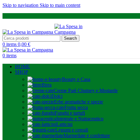
Skip to navigation
Skip to main content
Search
0
items
0,00
€
0
items
HOME
SHOP
Beauty e Casa
Birra
Creme Patè Chutney e Mostarde
Dolci
Erbe aromatiche e spezie
Frutta secca
Funghi e tartufi
Integrale e Nutraceutico
Latticini
Legumi e cereali
Marmellate e confetture