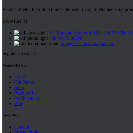
Vendita diretta di prodotti tipici e alimentari vari, direttamente dal prod
CONTATTI
Via Eugenio Azimonti, 121 - 85050 Villa D'
+39 348 5888298
info@spesaincampagna.com
Seguici sui social:
Pagine del sito
Home
Chi Siamo
Shop
Produttori
Vendi con noi
Blog
Link Utili
Contatti
Privacy Policy