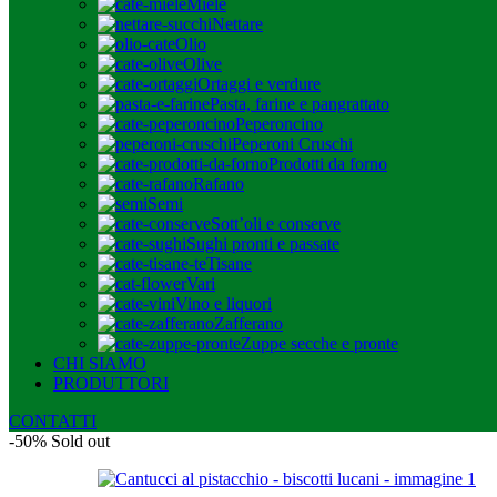
Miele
Nettare
Olio
Olive
Ortaggi e verdure
Pasta, farine e pangrattato
Peperoncino
Peperoni Cruschi
Prodotti da forno
Rafano
Semi
Sott’oli e conserve
Sughi pronti e passate
Tisane
Vari
Vino e liquori
Zafferano
Zuppe secche e pronte
CHI SIAMO
PRODUTTORI
CONTATTI
-50%
Sold out