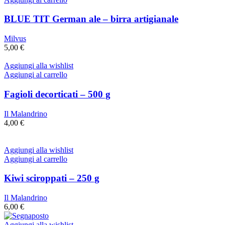
BLUE TIT German ale – birra artigianale
Milvus
5,00
€
Aggiungi alla wishlist
Aggiungi al carrello
Fagioli decorticati – 500 g
Il Malandrino
4,00
€
Aggiungi alla wishlist
Aggiungi al carrello
Kiwi sciroppati – 250 g
Il Malandrino
6,00
€
Aggiungi alla wishlist