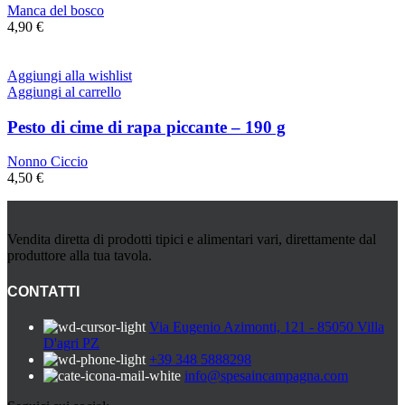
Manca del bosco
4,90
€
Aggiungi alla wishlist
Aggiungi al carrello
Pesto di cime di rapa piccante – 190 g
Nonno Ciccio
4,50
€
Vendita diretta di prodotti tipici e alimentari vari, direttamente dal
produttore alla tua tavola.
CONTATTI
Via Eugenio Azimonti, 121 - 85050 Villa
D'agri PZ
+39 348 5888298
info@spesaincampagna.com