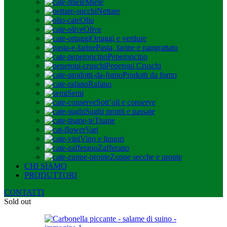
Miele
Nettare
Olio
Olive
Ortaggi e verdure
Pasta, farine e pangrattato
Peperoncino
Peperoni Cruschi
Prodotti da forno
Rafano
Semi
Sott’oli e conserve
Sughi pronti e passate
Tisane
Vari
Vino e liquori
Zafferano
Zuppe secche e pronte
CHI SIAMO
PRODUTTORI
CONTATTI
Sold out