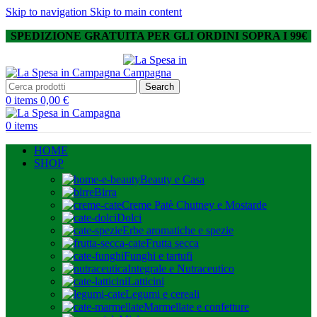
Skip to navigation
Skip to main content
SPEDIZIONE GRATUITA PER GLI ORDINI SOPRA I 99€
Search
0
items
0,00
€
0
items
HOME
SHOP
Beauty e Casa
Birra
Creme Patè Chutney e Mostarde
Dolci
Erbe aromatiche e spezie
Frutta secca
Funghi e tartufi
Integrale e Nutraceutico
Latticini
Legumi e cereali
Marmellate e confetture