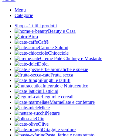
Menu
Categorie
Shop – Tutti i prodotti
Beauty e Casa
Birra
Caffè
Carne e Salumi
Chiocciole
Creme Patè Chutney e Mostarde
Dolci
Erbe aromatiche e spezie
Frutta secca
Funghi e tartufi
Integrale e Nutraceutico
Latticini
Legumi e cereali
Marmellate e confetture
Miele
Nettare
Olio
Olive
Ortaggi e verdure
Pasta, farine e pangrattato