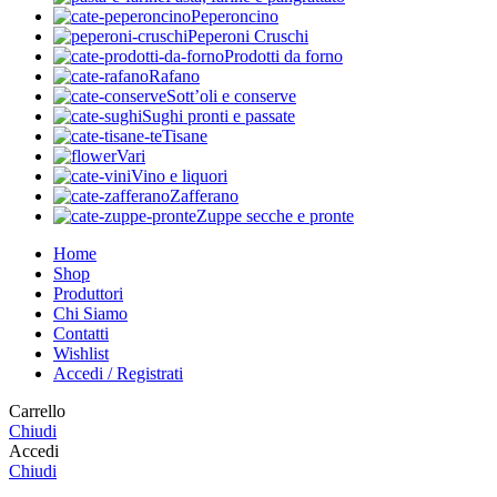
Peperoncino
Peperoni Cruschi
Prodotti da forno
Rafano
Sott’oli e conserve
Sughi pronti e passate
Tisane
Vari
Vino e liquori
Zafferano
Zuppe secche e pronte
Home
Shop
Produttori
Chi Siamo
Contatti
Wishlist
Accedi / Registrati
Carrello
Chiudi
Accedi
Chiudi