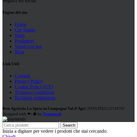
Seguici sui social:
Pagine del sito
Home
Chi Siamo
Shop
Produttori
Vendi con noi
Blog
Link Utili
Contatti
Privacy Policy
Cookie Policy (UE)
Termini e condizioni
Richiesta restituzione
Rete Agricola La Spesa in Campagna Val d'Agri
| P.IVA IT02112120767
Designed with ❤+🧠 by
Trampweb
Search
Inizia a digitare per vedere i prodotti che stai cercando.
Chiudi