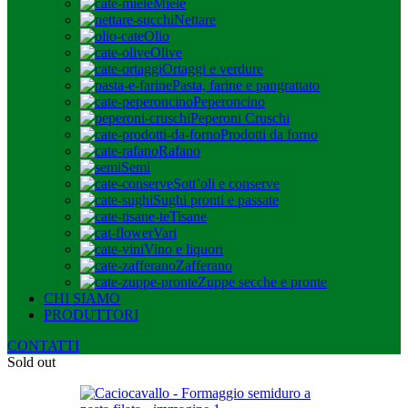
Miele
Nettare
Olio
Olive
Ortaggi e verdure
Pasta, farine e pangrattato
Peperoncino
Peperoni Cruschi
Prodotti da forno
Rafano
Semi
Sott’oli e conserve
Sughi pronti e passate
Tisane
Vari
Vino e liquori
Zafferano
Zuppe secche e pronte
CHI SIAMO
PRODUTTORI
CONTATTI
Sold out