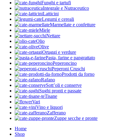
Funghi e tartufi
Integrale e Nutraceutico
Latticini
Legumi e cereali
Marmellate e confetture
Miele
Nettare
Olio
Olive
Ortaggi e verdure
Pasta, farine e pangrattato
Peperoncino
Peperoni Cruschi
Prodotti da forno
Rafano
Sott’oli e conserve
Sughi pronti e passate
Tisane
Vari
Vino e liquori
Zafferano
Zuppe secche e pronte
Home
Shop