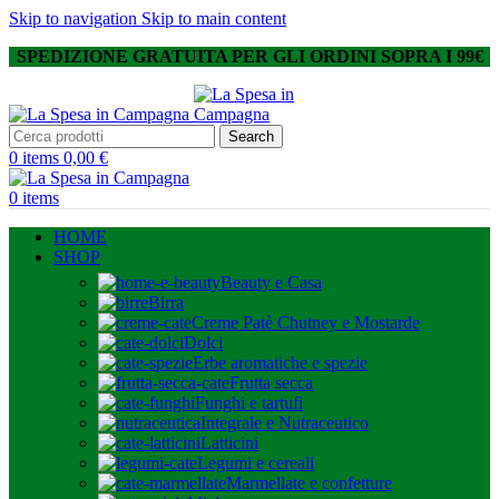
Skip to navigation
Skip to main content
SPEDIZIONE GRATUITA PER GLI ORDINI SOPRA I 99€
Search
0
items
0,00
€
0
items
HOME
SHOP
Beauty e Casa
Birra
Creme Patè Chutney e Mostarde
Dolci
Erbe aromatiche e spezie
Frutta secca
Funghi e tartufi
Integrale e Nutraceutico
Latticini
Legumi e cereali
Marmellate e confetture