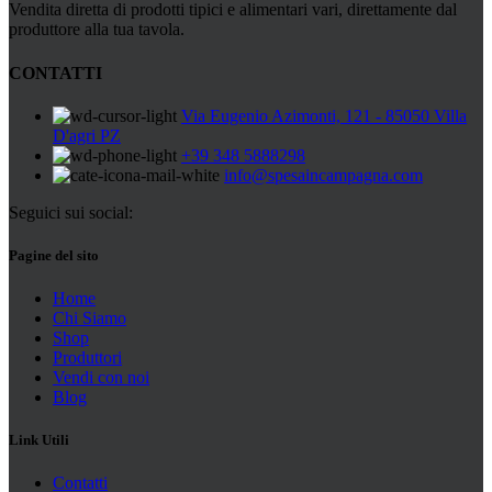
Vendita diretta di prodotti tipici e alimentari vari, direttamente dal
produttore alla tua tavola.
CONTATTI
Via Eugenio Azimonti, 121 - 85050 Villa
D'agri PZ
+39 348 5888298
info@spesaincampagna.com
Seguici sui social:
Pagine del sito
Home
Chi Siamo
Shop
Produttori
Vendi con noi
Blog
Link Utili
Contatti