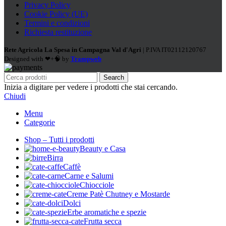
Privacy Policy
Cookie Policy (UE)
Termini e condizioni
Richiesta restituzione
Rete Agricola La Spesa in Campagna Val d'Agri
| P.IVA IT02112120767
Designed with ❤+🧠 by
Trampweb
Search
Inizia a digitare per vedere i prodotti che stai cercando.
Chiudi
Menu
Categorie
Shop – Tutti i prodotti
Beauty e Casa
Birra
Caffè
Carne e Salumi
Chiocciole
Creme Patè Chutney e Mostarde
Dolci
Erbe aromatiche e spezie
Frutta secca