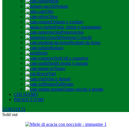
Miele
Nettare
Olio
Olive
Ortaggi e verdure
Pasta, farine e pangrattato
Peperoncino
Peperoni Cruschi
Prodotti da forno
Rafano
Semi
Sott’oli e conserve
Sughi pronti e passate
Tisane
Vari
Vino e liquori
Zafferano
Zuppe secche e pronte
CHI SIAMO
PRODUTTORI
CONTATTI
Sold out