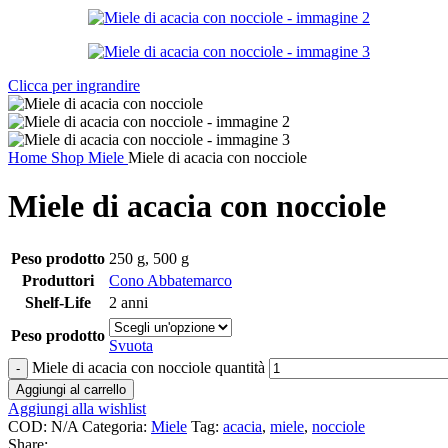
Clicca per ingrandire
Home
Shop
Miele
Miele di acacia con nocciole
Miele di acacia con nocciole
Peso prodotto
250 g
,
500 g
Produttori
Cono Abbatemarco
Shelf-Life
2 anni
Peso prodotto
Svuota
Miele di acacia con nocciole quantità
Aggiungi al carrello
Aggiungi alla wishlist
COD:
N/A
Categoria:
Miele
Tag:
acacia
,
miele
,
nocciole
Share: