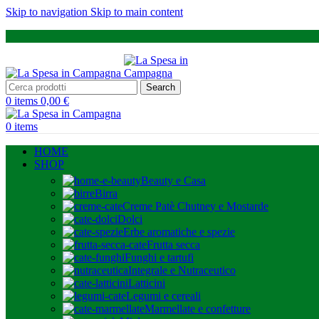
Skip to navigation
Skip to main content
Search
0
items
0,00
€
0
items
HOME
SHOP
Beauty e Casa
Birra
Creme Patè Chutney e Mostarde
Dolci
Erbe aromatiche e spezie
Frutta secca
Funghi e tartufi
Integrale e Nutraceutico
Latticini
Legumi e cereali
Marmellate e confetture