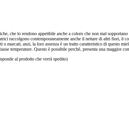
tiche, che lo rendono appetibile anche a coloro che non mal sopportano i s
natrici raccolgono contemporaneamente anche il nettare di altri fiori, il c
 o marcati, anzi, la loro assenza è un tratto caratteristico di questo mi
basse temperature. Questo è possibile perché, presenta una maggior conce
isponde al prodotto che verrà spedito)