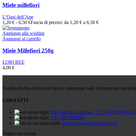
Miele millefiori
L’Oasi dell’Ape
1,20
€
-
6,50
€
Fascia di prezzo: da 1,20 € a 6,50 €
Aggiungi alla wishlist
Aggiungi al carrello
Miele Millefiori 250g
LORI BEE
4,00
€
Vendita diretta di prodotti tipici e alimentari vari, direttamente dal prod
CONTATTI
Via Eugenio Azimonti, 121 - 85050 Villa D'
+39 348 5888298
info@spesaincampagna.com
Seguici sui social: