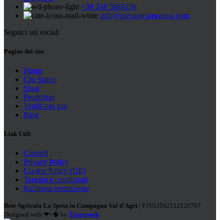
+39 348 5888298
info@spesaincampagna.com
Seguici sui social:
Pagine del sito
Home
Chi Siamo
Shop
Produttori
Vendi con noi
Blog
Link Utili
Contatti
Privacy Policy
Cookie Policy (UE)
Termini e condizioni
Richiesta restituzione
Rete Agricola La Spesa in Campagna Val d'Agri
| P.IVA IT02112120767
Designed with ❤+🧠 by
Trampweb