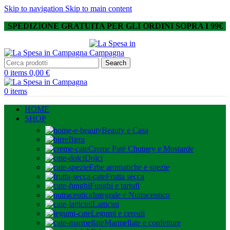
Skip to navigation
Skip to main content
SPEDIZIONE GRATUITA PER GLI ORDINI SOPRA I 99€
Search
0
items
0,00
€
0
items
HOME
SHOP
Beauty e Casa
Birra
Creme Patè Chutney e Mostarde
Dolci
Erbe aromatiche e spezie
Frutta secca
Funghi e tartufi
Integrale e Nutraceutico
Latticini
Legumi e cereali
Marmellate e confetture