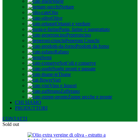
Miele
Nettare
Olio
Olive
Ortaggi e verdure
Pasta, farine e pangrattato
Peperoncino
Peperoni Cruschi
Prodotti da forno
Rafano
Semi
Sott’oli e conserve
Sughi pronti e passate
Tisane
Vari
Vino e liquori
Zafferano
Zuppe secche e pronte
CHI SIAMO
PRODUTTORI
CONTATTI
Sold out