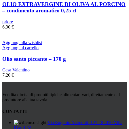
OLIO EXTRAVERGINE DI OLIVA AL PORCINO
– condimento aromatico 0,25 cl
priore
6,90
€
Aggiungi alla wishlist
Aggiungi al carrello
Olio santo piccante – 170 g
Casa Valentino
7,20
€
Vendita diretta di prodotti tipici e alimentari vari, direttamente dal
produttore alla tua tavola.
CONTATTI
Via Eugenio Azimonti, 121 - 85050 Villa
D'agri PZ