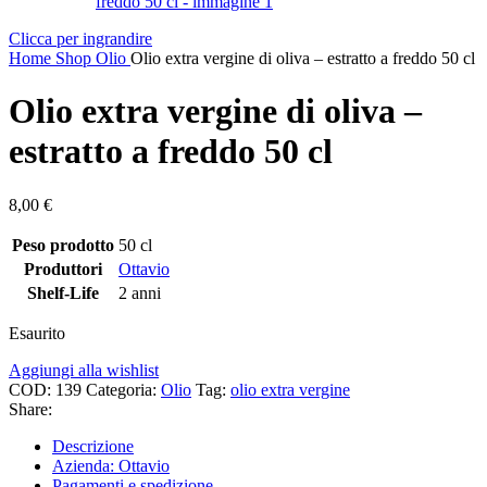
Clicca per ingrandire
Home
Shop
Olio
Olio extra vergine di oliva – estratto a freddo 50 cl
Olio extra vergine di oliva –
estratto a freddo 50 cl
8,00
€
Peso prodotto
50 cl
Produttori
Ottavio
Shelf-Life
2 anni
Esaurito
Aggiungi alla wishlist
COD:
139
Categoria:
Olio
Tag:
olio extra vergine
Share:
Descrizione
Azienda: Ottavio
Pagamenti e spedizione