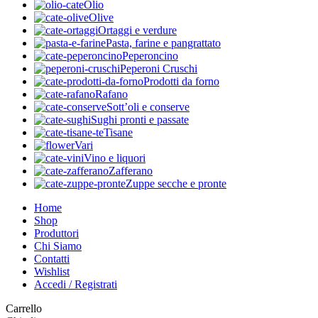
Olio
Olive
Ortaggi e verdure
Pasta, farine e pangrattato
Peperoncino
Peperoni Cruschi
Prodotti da forno
Rafano
Sott’oli e conserve
Sughi pronti e passate
Tisane
Vari
Vino e liquori
Zafferano
Zuppe secche e pronte
Home
Shop
Produttori
Chi Siamo
Contatti
Wishlist
Accedi / Registrati
Carrello