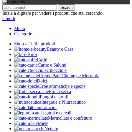
Search
Inizia a digitare per vedere i prodotti che stai cercando.
Chiudi
Menu
Categorie
Shop – Tutti i prodotti
Beauty e Casa
Birra
Caffè
Carne e Salumi
Chiocciole
Creme Patè Chutney e Mostarde
Dolci
Erbe aromatiche e spezie
Frutta secca
Funghi e tartufi
Integrale e Nutraceutico
Latticini
Legumi e cereali
Marmellate e confetture
Miele
Nettare