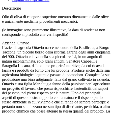
Descrizione
Olio di oliva di categoria superiore ottenuto direttamente dalle olive
e unicamente mediante procedimenti meccanici.
(le immagine sono puramente illustrative, la data di scadenza non
corrisponde al prodotto che verrà spedito)
Azienda: Ottavio
L'azienda agricola Ottavio nasce nel cuore della Basilicata, a Borgo
Taccone, un piccolo borgo della riforma agraria degli anni cinquanta
del 900. Ottavio coltiva nella sua piccola realtà, in un angolo di
natura incontaminata, solo grani antichi, Senatore Cappelli e
Saragolla Lucana, dalle ottime proprietà nutritive, da cui ricava la
farina e i prodotti da forno che lui propone. Produce anche dalla sua
agricoltura biologica legumi e passata di pomodoro. Completa la sua
produzione una birra artigianale, fatta dal grano coltivato in azienda.
Ottavio e sua figlia Marialuigia fanno della passione per l'agricoltura
un progetto di lavoro, che possa rispecchiare l'autenticità dei sapori
del passato, nel pieno rispetto per la natura. Uno dei principali
aspetti di questo nostro rapporto con la natura e il rispetto per lo
stesso ambiente in cui viviamo e che ci rende da sempre partecipi; e
pertanto non si utilizzano nessun tipo di diserbante, pesticida, o altro
prodotto chimico che possa alterare la stessa qualità del prodotto. La