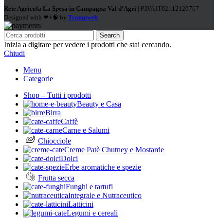
Rete Agricola La Spesa in Campagna Val d'Agri
| P.IVA IT02112120767
Designed with ❤+🧠 by
Trampweb
Search
Inizia a digitare per vedere i prodotti che stai cercando.
Chiudi
Menu
Categorie
Shop – Tutti i prodotti
Beauty e Casa
Birra
Caffè
Carne e Salumi
Chiocciole
Creme Patè Chutney e Mostarde
Dolci
Erbe aromatiche e spezie
Frutta secca
Funghi e tartufi
Integrale e Nutraceutico
Latticini
Legumi e cereali