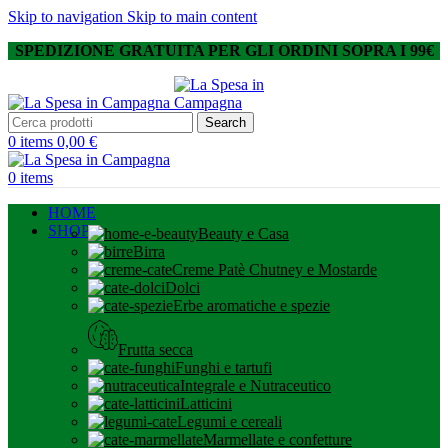
Skip to navigation
Skip to main content
SPEDIZIONE GRATUITA PER GLI ORDINI SOPRA I 99€
Search
0
items
0,00
€
0
items
HOME
SHOP
Beauty e Casa
Birra
Creme Patè Chutney e Mostarde
Dolci
Erbe aromatiche e spezie
Frutta secca
Funghi e tartufi
Integrale e Nutraceutico
Latticini
Legumi e cereali
Marmellate e confetture