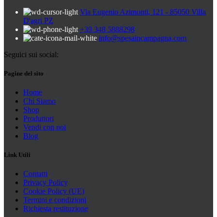
Via Eugenio Azimonti, 121 - 85050 Villa
D'agri PZ
+39 348 5888298
info@spesaincampagna.com
Seguici sui social:
Pagine del sito
Home
Chi Siamo
Shop
Produttori
Vendi con noi
Blog
Link Utili
Contatti
Privacy Policy
Cookie Policy (UE)
Termini e condizioni
Richiesta restituzione