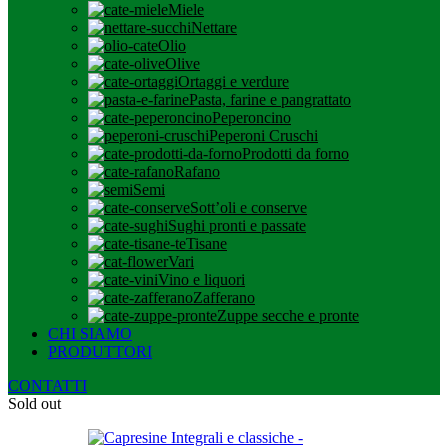
Miele
Nettare
Olio
Olive
Ortaggi e verdure
Pasta, farine e pangrattato
Peperoncino
Peperoni Cruschi
Prodotti da forno
Rafano
Semi
Sott’oli e conserve
Sughi pronti e passate
Tisane
Vari
Vino e liquori
Zafferano
Zuppe secche e pronte
CHI SIAMO
PRODUTTORI
CONTATTI
Sold out