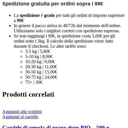
Spedizione gratuita per ordini sopra i 99€
La
spedizione
è
gratis
per tutti gli ordini di importo superiore
a
99€
In genere il pacco arriva in 48/72h dal momento dell'ordine.
Utilizziamo solo i migliori corrieri con spedizione espressa.
Se non raggiungi i 99€, la spedizione costa 5,00€ per gli
ordini sotto i 3kg. Il calcolo della spedizione viene fatto
durante il checkout. Le altre tariffe sono:
3-5 kg | 5,80€
5-10 kg | 8,00€
10-20 kg | 9,00€
20-30 kg | 11,00€
30-50 kg | 15,00€
50-75 kg | 24,00€
75+ | 30€
Prodotti correlati
Aggiungi alla wishlist
Aggiungi al carrello
Candele di semola di grano duro BIO – 500 g