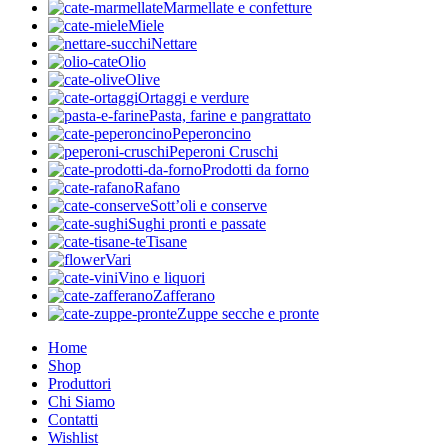
Marmellate e confetture
Miele
Nettare
Olio
Olive
Ortaggi e verdure
Pasta, farine e pangrattato
Peperoncino
Peperoni Cruschi
Prodotti da forno
Rafano
Sott’oli e conserve
Sughi pronti e passate
Tisane
Vari
Vino e liquori
Zafferano
Zuppe secche e pronte
Home
Shop
Produttori
Chi Siamo
Contatti
Wishlist