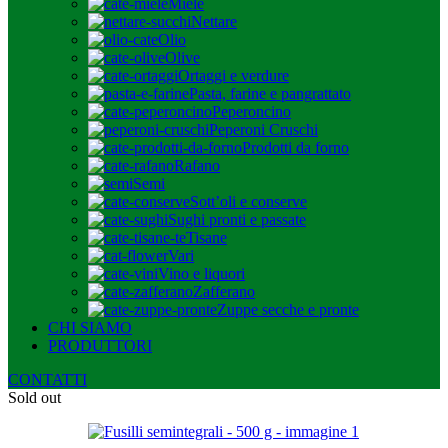
Miele
Nettare
Olio
Olive
Ortaggi e verdure
Pasta, farine e pangrattato
Peperoncino
Peperoni Cruschi
Prodotti da forno
Rafano
Semi
Sott’oli e conserve
Sughi pronti e passate
Tisane
Vari
Vino e liquori
Zafferano
Zuppe secche e pronte
CHI SIAMO
PRODUTTORI
CONTATTI
Sold out