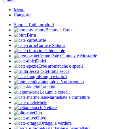
Menu
Categorie
Shop – Tutti i prodotti
Beauty e Casa
Birra
Caffè
Carne e Salumi
Chiocciole
Creme Patè Chutney e Mostarde
Dolci
Erbe aromatiche e spezie
Frutta secca
Funghi e tartufi
Integrale e Nutraceutico
Latticini
Legumi e cereali
Marmellate e confetture
Miele
Nettare
Olio
Olive
Ortaggi e verdure
Pasta, farine e pangrattato