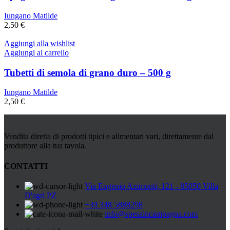
Iungano Matilde
2,50
€
Aggiungi alla wishlist
Aggiungi al carrello
Tubetti di semola di grano duro – 500 g
Iungano Matilde
2,50
€
Vendita diretta di prodotti tipici e alimentari vari, direttamente dal
produttore alla tua tavola.
CONTATTI
Via Eugenio Azimonti, 121 - 85050 Villa
D'agri PZ
+39 348 5888298
info@spesaincampagna.com