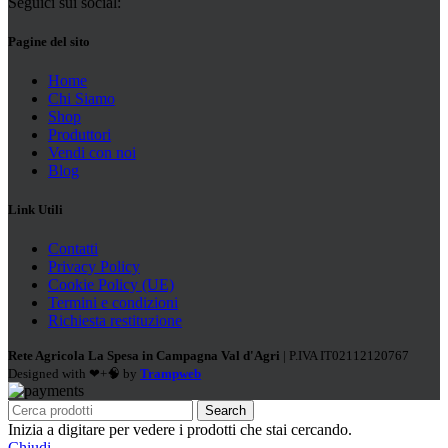
Seguici sui social:
Pagine del sito
Home
Chi Siamo
Shop
Produttori
Vendi con noi
Blog
Link Utili
Contatti
Privacy Policy
Cookie Policy (UE)
Termini e condizioni
Richiesta restituzione
Rete Agricola La Spesa in Campagna Val d'Agri
| P.IVA IT02112120767
Designed with ❤+🧠 by
Trampweb
Search
Inizia a digitare per vedere i prodotti che stai cercando.
Chiudi