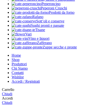
Peperoncino
Peperoni Cruschi
Prodotti da forno
Rafano
Sott’oli e conserve
Sughi pronti e passate
Tisane
Vari
Vino e liquori
Zafferano
Zuppe secche e pronte
Home
Shop
Produttori
Chi Siamo
Contatti
Wishlist
Accedi / Registrati
Carrello
Chiudi
Accedi
Chiudi