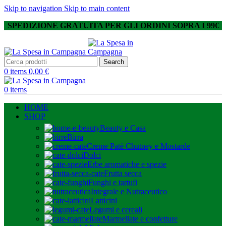
Skip to navigation
Skip to main content
SPEDIZIONE GRATUITA PER GLI ORDINI SOPRA I 99€
Search
0
items
0,00
€
0
items
HOME
SHOP
Beauty e Casa
Birra
Creme Patè Chutney e Mostarde
Dolci
Erbe aromatiche e spezie
Frutta secca
Funghi e tartufi
Integrale e Nutraceutico
Latticini
Legumi e cereali
Marmellate e confetture