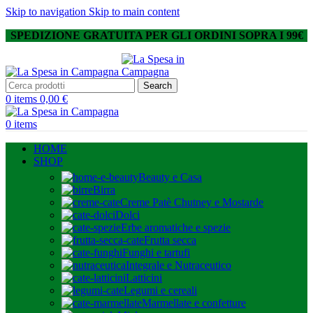
Skip to navigation
Skip to main content
SPEDIZIONE GRATUITA PER GLI ORDINI SOPRA I 99€
Search
0
items
0,00
€
0
items
HOME
SHOP
Beauty e Casa
Birra
Creme Patè Chutney e Mostarde
Dolci
Erbe aromatiche e spezie
Frutta secca
Funghi e tartufi
Integrale e Nutraceutico
Latticini
Legumi e cereali
Marmellate e confetture