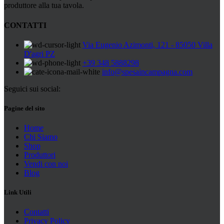
produttore alla tua tavola.
CONTATTI
Via Eugenio Azimonti, 121 - 85050 Villa
D'agri PZ
+39 348 5888298
info@spesaincampagna.com
Seguici sui social:
Pagine del sito
Home
Chi Siamo
Shop
Produttori
Vendi con noi
Blog
Link Utili
Contatti
Privacy Policy