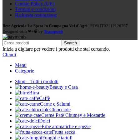
Cookie Policy (UE)
Termini e condizioni
Richiesta restituzione
Rete Agricola La Spesa in Campagna Val d'Agri
| P.IVA IT02112120767
Designed with ❤+🧠 by
Trampweb
Search
Inizia a digitare per vedere i prodotti che stai cercando.
Chiudi
Menu
Categorie
Shop – Tutti i prodotti
Beauty e Casa
Birra
Caffè
Carne e Salumi
Chiocciole
Creme Patè Chutney e Mostarde
Dolci
Erbe aromatiche e spezie
Frutta secca
Funghi e tartufi