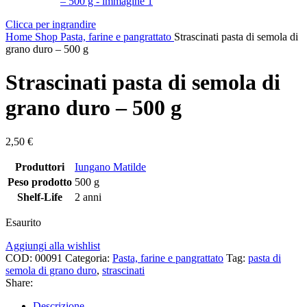
Clicca per ingrandire
Home
Shop
Pasta, farine e pangrattato
Strascinati pasta di semola di
grano duro – 500 g
Strascinati pasta di semola di
grano duro – 500 g
2,50
€
Produttori
Iungano Matilde
Peso prodotto
500 g
Shelf-Life
2 anni
Esaurito
Aggiungi alla wishlist
COD:
00091
Categoria:
Pasta, farine e pangrattato
Tag:
pasta di
semola di grano duro
,
strascinati
Share:
Descrizione