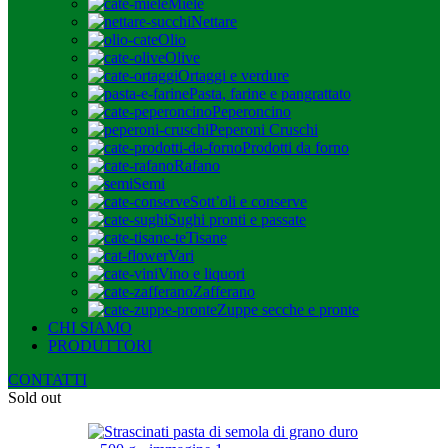
Miele
Nettare
Olio
Olive
Ortaggi e verdure
Pasta, farine e pangrattato
Peperoncino
Peperoni Cruschi
Prodotti da forno
Rafano
Semi
Sott’oli e conserve
Sughi pronti e passate
Tisane
Vari
Vino e liquori
Zafferano
Zuppe secche e pronte
CHI SIAMO
PRODUTTORI
CONTATTI
Sold out