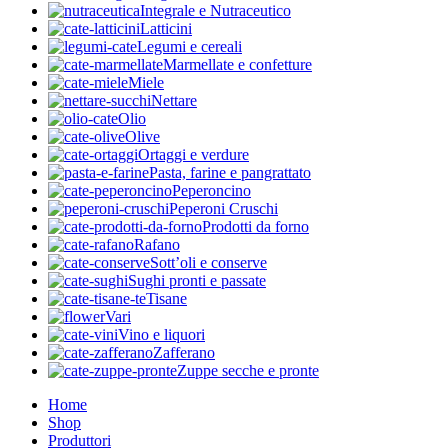
Integrale e Nutraceutico
Latticini
Legumi e cereali
Marmellate e confetture
Miele
Nettare
Olio
Olive
Ortaggi e verdure
Pasta, farine e pangrattato
Peperoncino
Peperoni Cruschi
Prodotti da forno
Rafano
Sott’oli e conserve
Sughi pronti e passate
Tisane
Vari
Vino e liquori
Zafferano
Zuppe secche e pronte
Home
Shop
Produttori