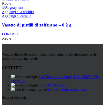
9,00
€
Aggiungi alla wishlist
Aggiungi al carrello
Vasetto di pistilli di zafferano – 0,2 g
LORI BEE
5,90
€
Vendita diretta di prodotti tipici e alimentari vari, direttamente dal
produttore alla tua tavola.
CONTATTI
Via Eugenio Azimonti, 121 - 85050 Villa
D'agri PZ
+39 348 5888298
info@spesaincampagna.com
Seguici sui social: