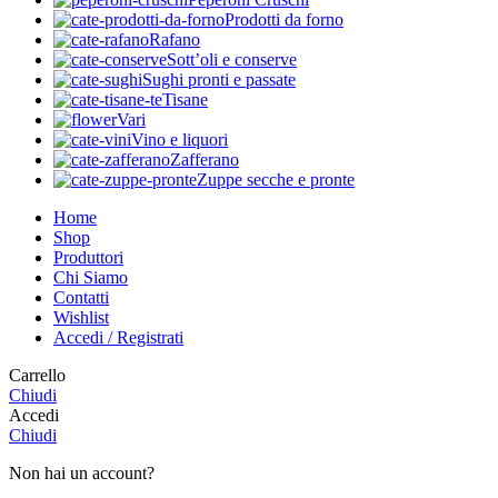
Prodotti da forno
Rafano
Sott’oli e conserve
Sughi pronti e passate
Tisane
Vari
Vino e liquori
Zafferano
Zuppe secche e pronte
Home
Shop
Produttori
Chi Siamo
Contatti
Wishlist
Accedi / Registrati
Carrello
Chiudi
Accedi
Chiudi
Non hai un account?