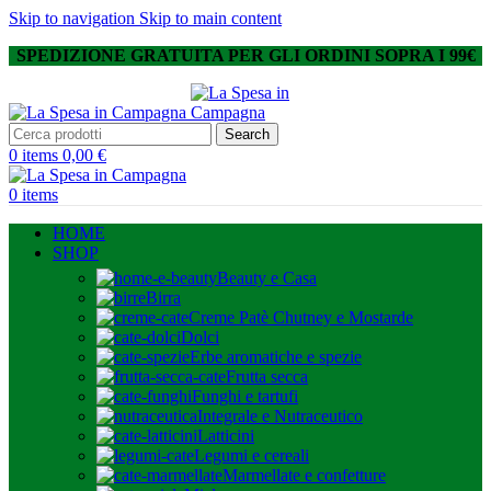
Skip to navigation
Skip to main content
SPEDIZIONE GRATUITA PER GLI ORDINI SOPRA I 99€
Search
0
items
0,00
€
0
items
HOME
SHOP
Beauty e Casa
Birra
Creme Patè Chutney e Mostarde
Dolci
Erbe aromatiche e spezie
Frutta secca
Funghi e tartufi
Integrale e Nutraceutico
Latticini
Legumi e cereali
Marmellate e confetture