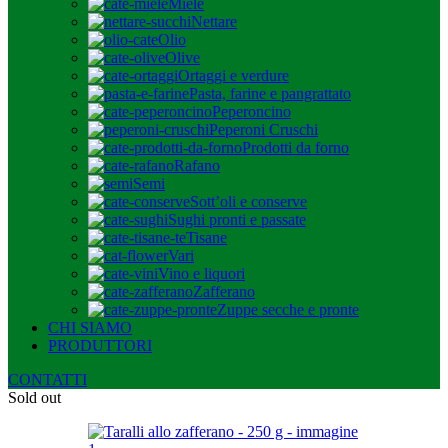
Miele
Nettare
Olio
Olive
Ortaggi e verdure
Pasta, farine e pangrattato
Peperoncino
Peperoni Cruschi
Prodotti da forno
Rafano
Semi
Sott’oli e conserve
Sughi pronti e passate
Tisane
Vari
Vino e liquori
Zafferano
Zuppe secche e pronte
CHI SIAMO
PRODUTTORI
CONTATTI
Sold out