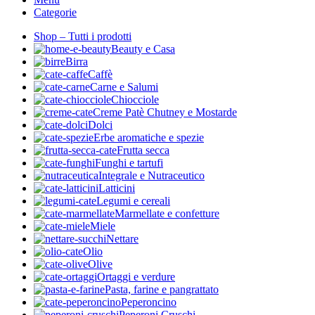
Categorie
Shop – Tutti i prodotti
Beauty e Casa
Birra
Caffè
Carne e Salumi
Chiocciole
Creme Patè Chutney e Mostarde
Dolci
Erbe aromatiche e spezie
Frutta secca
Funghi e tartufi
Integrale e Nutraceutico
Latticini
Legumi e cereali
Marmellate e confetture
Miele
Nettare
Olio
Olive
Ortaggi e verdure
Pasta, farine e pangrattato
Peperoncino
Peperoni Cruschi