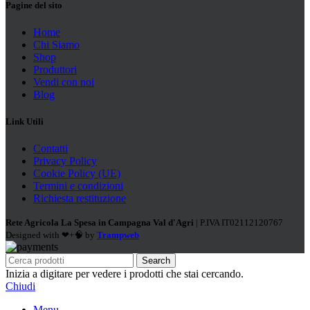
Pagine del sito
Home
Chi Siamo
Shop
Produttori
Vendi con noi
Blog
Link Utili
Contatti
Privacy Policy
Cookie Policy (UE)
Termini e condizioni
Richiesta restituzione
Rete Agricola La Spesa in Campagna Val d'Agri
| P.IVA IT02112120767
Designed with ❤+🧠 by
Trampweb
Search
Inizia a digitare per vedere i prodotti che stai cercando.
Chiudi
Menu