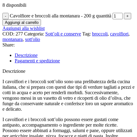
8 disponibili
Cavolfiore e broccoli alla montanara - 200 g quantità
Aggiungi al carrello
Aggiungi alla wishlist
COD:
277
Categoria:
Sott’oli e conserve
Tag:
broccoli
,
cavolfiori
,
montanara
,
sott'olio
Share:
Descrizione
Pagamenti e spedizione
Descrizione
I cavolfiori e i broccoli sott’olio sono una prelibatezza della cucina
italiana, che si prepara con questi due tipi di verdure tagliati a pezzi e
cotti in acqua e aceto per renderli morbidi. Successivamente,
vengono messi in un vasetto di vetro e ricoperti di olio d’oliva, che
funge da conservante naturale e conferisce loro un sapore aromatico
e delicato.
I cavolfiori e i broccoli sott’olio possono essere gustati come
antipasto, accompagnamento o ingrediente per molte ricette.
Possono essere abbinati a formaggi, salumi e pane, oppure utilizzati
per arricchire insalate, pizza, focacce e piatti di pasta. Inoltre,