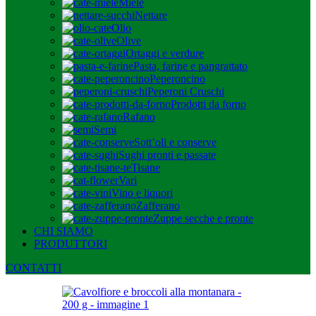
Miele
Nettare
Olio
Olive
Ortaggi e verdure
Pasta, farine e pangrattato
Peperoncino
Peperoni Cruschi
Prodotti da forno
Rafano
Semi
Sott’oli e conserve
Sughi pronti e passate
Tisane
Vari
Vino e liquori
Zafferano
Zuppe secche e pronte
CHI SIAMO
PRODUTTORI
CONTATTI