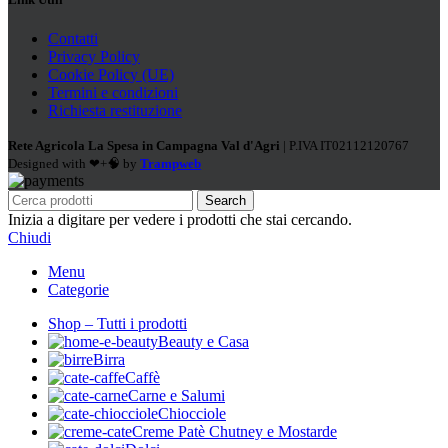
Contatti
Privacy Policy
Cookie Policy (UE)
Termini e condizioni
Richiesta restituzione
Rete Agricola La Spesa in Campagna Val d'Agri
| P.IVA IT02112120767
Designed with ❤+🧠 by
Trampweb
Search
Inizia a digitare per vedere i prodotti che stai cercando.
Chiudi
Menu
Categorie
Shop – Tutti i prodotti
Beauty e Casa
Birra
Caffè
Carne e Salumi
Chiocciole
Creme Patè Chutney e Mostarde