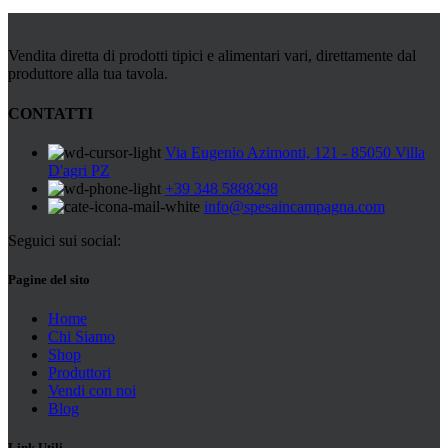
Vendita diretta di prodotti tipici e alimentari vari, direttamente dal
produttore alla tua tavola.
CONTATTI
Via Eugenio Azimonti, 121 - 85050 Villa
D'agri PZ
+39 348 5888298
info@spesaincampagna.com
Seguici sui social:
Pagine del sito
Home
Chi Siamo
Shop
Produttori
Vendi con noi
Blog
Link Utili