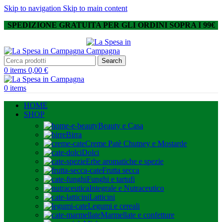
Skip to navigation
Skip to main content
SPEDIZIONE GRATUITA PER GLI ORDINI SOPRA I 99€
Search
0
items
0,00
€
0
items
HOME
SHOP
Beauty e Casa
Birra
Creme Patè Chutney e Mostarde
Dolci
Erbe aromatiche e spezie
Frutta secca
Funghi e tartufi
Integrale e Nutraceutico
Latticini
Legumi e cereali
Marmellate e confetture