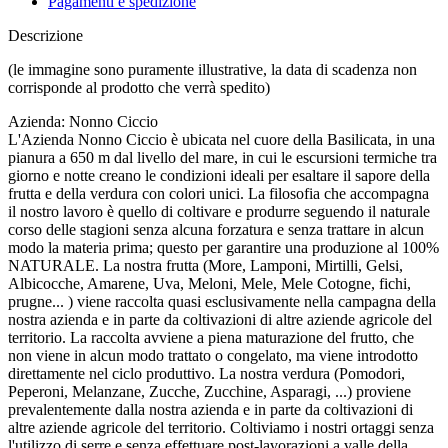
Pagamenti e spedizione
Descrizione
(le immagine sono puramente illustrative, la data di scadenza non
corrisponde al prodotto che verrà spedito)
Azienda: Nonno Ciccio
L'Azienda Nonno Ciccio è ubicata nel cuore della Basilicata, in una
pianura a 650 m dal livello del mare, in cui le escursioni termiche tra
giorno e notte creano le condizioni ideali per esaltare il sapore della
frutta e della verdura con colori unici. La filosofia che accompagna
il nostro lavoro è quello di coltivare e produrre seguendo il naturale
corso delle stagioni senza alcuna forzatura e senza trattare in alcun
modo la materia prima; questo per garantire una produzione al 100%
NATURALE. La nostra frutta (More, Lamponi, Mirtilli, Gelsi,
Albicocche, Amarene, Uva, Meloni, Mele, Mele Cotogne, fichi,
prugne... ) viene raccolta quasi esclusivamente nella campagna della
nostra azienda e in parte da coltivazioni di altre aziende agricole del
territorio. La raccolta avviene a piena maturazione del frutto, che
non viene in alcun modo trattato o congelato, ma viene introdotto
direttamente nel ciclo produttivo. La nostra verdura (Pomodori,
Peperoni, Melanzane, Zucche, Zucchine, Asparagi, ...) proviene
prevalentemente dalla nostra azienda e in parte da coltivazioni di
altre aziende agricole del territorio. Coltiviamo i nostri ortaggi senza
l'utilizzo di serre e senza effettuare post-lavorazioni a valle della