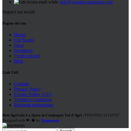
info@spesaincampagna.com
Seguici sui social:
Pagine del sito
Home
Chi Siamo
Shop
Produttori
Vendi con noi
Blog
Link Utili
Contatti
Privacy Policy
Cookie Policy (UE)
Termini e condizioni
Richiesta restituzione
Rete Agricola La Spesa in Campagna Val d'Agri
| P.IVA IT02112120767
Designed with ❤+🧠 by
Trampweb