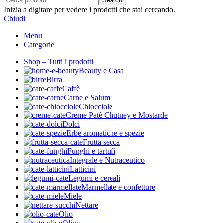
Search
Inizia a digitare per vedere i prodotti che stai cercando.
Chiudi
Menu
Categorie
Shop – Tutti i prodotti
Beauty e Casa
Birra
Caffè
Carne e Salumi
Chiocciole
Creme Patè Chutney e Mostarde
Dolci
Erbe aromatiche e spezie
Frutta secca
Funghi e tartufi
Integrale e Nutraceutico
Latticini
Legumi e cereali
Marmellate e confetture
Miele
Nettare
Olio
Olive