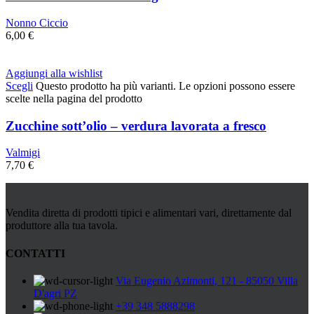
Nonno Ciccio
6,00
€
Aggiungi alla wishlist
Scegli
Questo prodotto ha più varianti. Le opzioni possono essere
scelte nella pagina del prodotto
Zucchine sott’olio – verdura lavorata a fresco
Valmigi
7,70
€
Vendita diretta di prodotti tipici e alimentari vari, direttamente dal
produttore alla tua tavola.
CONTATTI
Via Eugenio Azimonti, 121 - 85050 Villa
D'agri PZ
+39 348 5888298