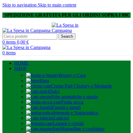
Skip to navigation
Skip to main content
SPEDIZIONE GRATUITA PER GLI ORDINI SOPRA I 99€
Search
0
items
0,00
€
0
items
HOME
SHOP
Beauty e Casa
Birra
Creme Patè Chutney e Mostarde
Dolci
Erbe aromatiche e spezie
Frutta secca
Funghi e tartufi
Integrale e Nutraceutico
Latticini
Legumi e cereali
Marmellate e confetture