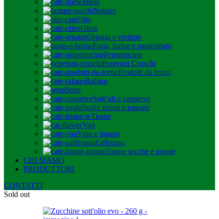
Miele
Nettare
Olio
Olive
Ortaggi e verdure
Pasta, farine e pangrattato
Peperoncino
Peperoni Cruschi
Prodotti da forno
Rafano
Semi
Sott’oli e conserve
Sughi pronti e passate
Tisane
Vari
Vino e liquori
Zafferano
Zuppe secche e pronte
CHI SIAMO
PRODUTTORI
CONTATTI
Sold out