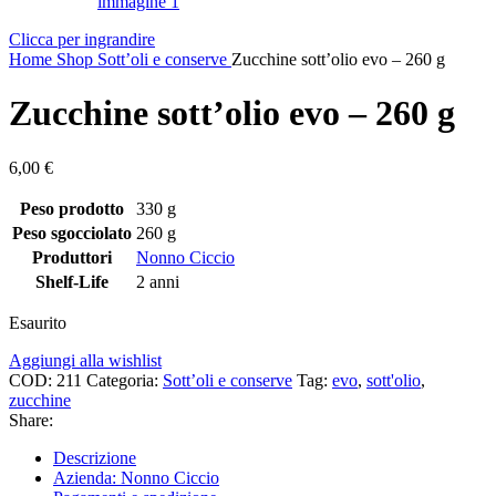
Clicca per ingrandire
Home
Shop
Sott’oli e conserve
Zucchine sott’olio evo – 260 g
Zucchine sott’olio evo – 260 g
6,00
€
Peso prodotto
330 g
Peso sgocciolato
260 g
Produttori
Nonno Ciccio
Shelf-Life
2 anni
Esaurito
Aggiungi alla wishlist
COD:
211
Categoria:
Sott’oli e conserve
Tag:
evo
,
sott'olio
,
zucchine
Share:
Descrizione
Azienda: Nonno Ciccio