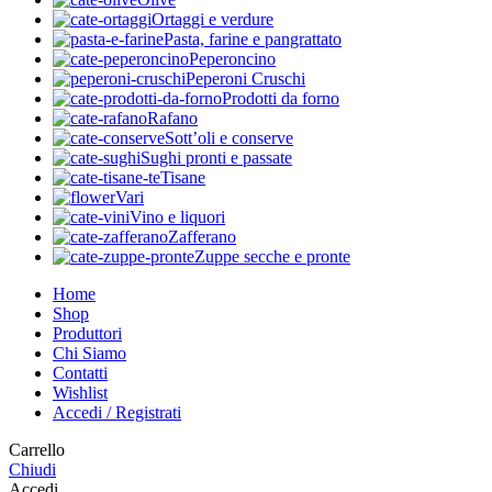
Ortaggi e verdure
Pasta, farine e pangrattato
Peperoncino
Peperoni Cruschi
Prodotti da forno
Rafano
Sott’oli e conserve
Sughi pronti e passate
Tisane
Vari
Vino e liquori
Zafferano
Zuppe secche e pronte
Home
Shop
Produttori
Chi Siamo
Contatti
Wishlist
Accedi / Registrati
Carrello
Chiudi
Accedi