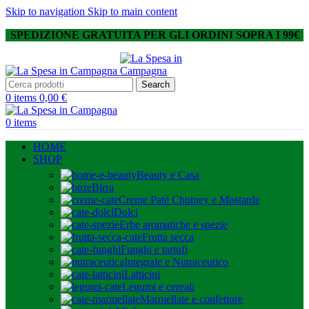
Skip to navigation
Skip to main content
SPEDIZIONE GRATUITA PER GLI ORDINI SOPRA I 99€
Search
0
items
0,00
€
0
items
HOME
SHOP
Beauty e Casa
Birra
Creme Patè Chutney e Mostarde
Dolci
Erbe aromatiche e spezie
Frutta secca
Funghi e tartufi
Integrale e Nutraceutico
Latticini
Legumi e cereali
Marmellate e confetture