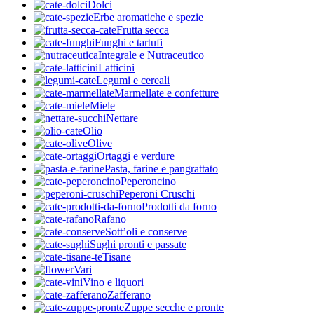
Dolci
Erbe aromatiche e spezie
Frutta secca
Funghi e tartufi
Integrale e Nutraceutico
Latticini
Legumi e cereali
Marmellate e confetture
Miele
Nettare
Olio
Olive
Ortaggi e verdure
Pasta, farine e pangrattato
Peperoncino
Peperoni Cruschi
Prodotti da forno
Rafano
Sott’oli e conserve
Sughi pronti e passate
Tisane
Vari
Vino e liquori
Zafferano
Zuppe secche e pronte