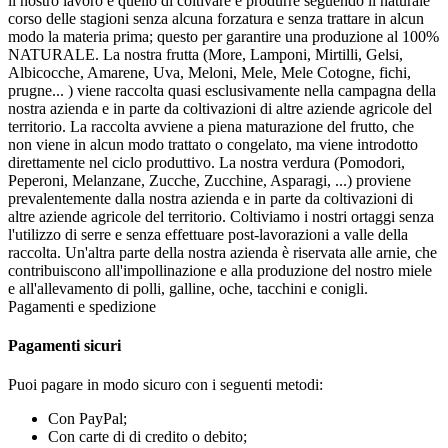
il nostro lavoro è quello di coltivare e produrre seguendo il naturale
corso delle stagioni senza alcuna forzatura e senza trattare in alcun
modo la materia prima; questo per garantire una produzione al 100%
NATURALE. La nostra frutta (More, Lamponi, Mirtilli, Gelsi,
Albicocche, Amarene, Uva, Meloni, Mele, Mele Cotogne, fichi,
prugne... ) viene raccolta quasi esclusivamente nella campagna della
nostra azienda e in parte da coltivazioni di altre aziende agricole del
territorio. La raccolta avviene a piena maturazione del frutto, che
non viene in alcun modo trattato o congelato, ma viene introdotto
direttamente nel ciclo produttivo. La nostra verdura (Pomodori,
Peperoni, Melanzane, Zucche, Zucchine, Asparagi, ...) proviene
prevalentemente dalla nostra azienda e in parte da coltivazioni di
altre aziende agricole del territorio. Coltiviamo i nostri ortaggi senza
l'utilizzo di serre e senza effettuare post-lavorazioni a valle della
raccolta. Un'altra parte della nostra azienda è riservata alle arnie, che
contribuiscono all'impollinazione e alla produzione del nostro miele
e all'allevamento di polli, galline, oche, tacchini e conigli.
Pagamenti e spedizione
Pagamenti sicuri
Puoi pagare in modo sicuro con i seguenti metodi:
Con PayPal;
Con carte di di credito o debito;