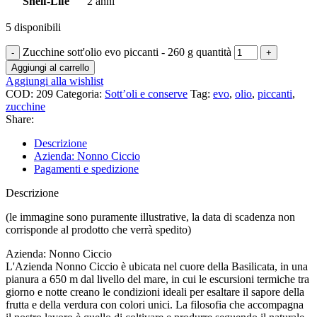
Shelf-Life
2 anni
5 disponibili
Zucchine sott'olio evo piccanti - 260 g quantità
Aggiungi al carrello
Aggiungi alla wishlist
COD:
209
Categoria:
Sott’oli e conserve
Tag:
evo
,
olio
,
piccanti
,
zucchine
Share:
Descrizione
Azienda: Nonno Ciccio
Pagamenti e spedizione
Descrizione
(le immagine sono puramente illustrative, la data di scadenza non
corrisponde al prodotto che verrà spedito)
Azienda: Nonno Ciccio
L'Azienda Nonno Ciccio è ubicata nel cuore della Basilicata, in una
pianura a 650 m dal livello del mare, in cui le escursioni termiche tra
giorno e notte creano le condizioni ideali per esaltare il sapore della
frutta e della verdura con colori unici. La filosofia che accompagna