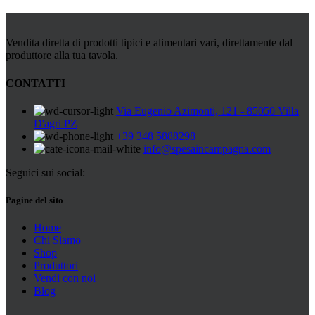
Vendita diretta di prodotti tipici e alimentari vari, direttamente dal
produttore alla tua tavola.
CONTATTI
Via Eugenio Azimonti, 121 - 85050 Villa
D'agri PZ
+39 348 5888298
info@spesaincampagna.com
Seguici sui social:
Pagine del sito
Home
Chi Siamo
Shop
Produttori
Vendi con noi
Blog