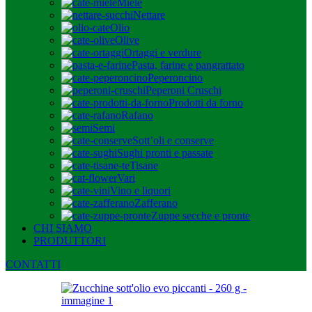
Miele
Nettare
Olio
Olive
Ortaggi e verdure
Pasta, farine e pangrattato
Peperoncino
Peperoni Cruschi
Prodotti da forno
Rafano
Semi
Sott’oli e conserve
Sughi pronti e passate
Tisane
Vari
Vino e liquori
Zafferano
Zuppe secche e pronte
CHI SIAMO
PRODUTTORI
CONTATTI