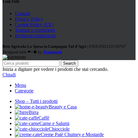
Link Utili
Contatti
Privacy Policy
Cookie Policy (UE)
Termini e condizioni
Richiesta restituzione
Rete Agricola La Spesa in Campagna Val d'Agri
| P.IVA IT02112120767
Designed with ❤+🧠 by
Trampweb
Search
Inizia a digitare per vedere i prodotti che stai cercando.
Chiudi
Menu
Categorie
Shop – Tutti i prodotti
Beauty e Casa
Birra
Caffè
Carne e Salumi
Chiocciole
Creme Patè Chutney e Mostarde