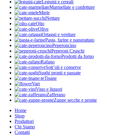
Legumi e cereali
Marmellate e confetture
Miele
Nettare
Olio
Olive
Ortaggi e verdure
Pasta, farine e pangrattato
Peperoncino
Peperoni Cruschi
Prodotti da forno
Rafano
Sott’oli e conserve
Sughi pronti e passate
Tisane
Vari
Vino e liquori
Zafferano
Zuppe secche e pronte
Home
Shop
Produttori
Chi Siamo
Contatti