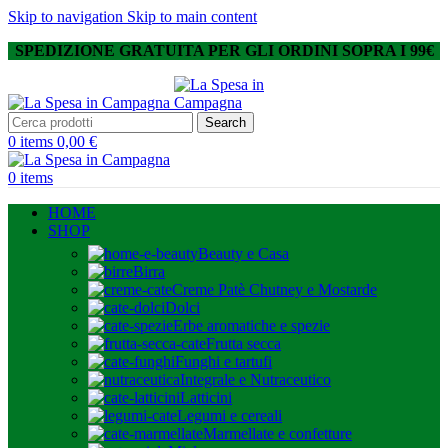
Skip to navigation
Skip to main content
SPEDIZIONE GRATUITA PER GLI ORDINI SOPRA I 99€
Search
0
items
0,00
€
0
items
HOME
SHOP
Beauty e Casa
Birra
Creme Patè Chutney e Mostarde
Dolci
Erbe aromatiche e spezie
Frutta secca
Funghi e tartufi
Integrale e Nutraceutico
Latticini
Legumi e cereali
Marmellate e confetture