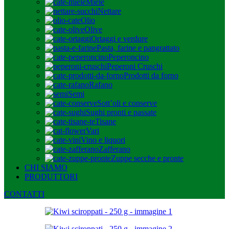
Miele
Nettare
Olio
Olive
Ortaggi e verdure
Pasta, farine e pangrattato
Peperoncino
Peperoni Cruschi
Prodotti da forno
Rafano
Semi
Sott’oli e conserve
Sughi pronti e passate
Tisane
Vari
Vino e liquori
Zafferano
Zuppe secche e pronte
CHI SIAMO
PRODUTTORI
CONTATTI