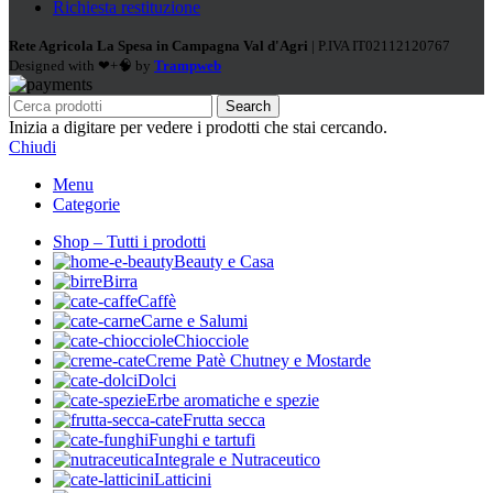
Richiesta restituzione
Rete Agricola La Spesa in Campagna Val d'Agri
| P.IVA IT02112120767
Designed with ❤+🧠 by
Trampweb
Search
Inizia a digitare per vedere i prodotti che stai cercando.
Chiudi
Menu
Categorie
Shop – Tutti i prodotti
Beauty e Casa
Birra
Caffè
Carne e Salumi
Chiocciole
Creme Patè Chutney e Mostarde
Dolci
Erbe aromatiche e spezie
Frutta secca
Funghi e tartufi
Integrale e Nutraceutico
Latticini