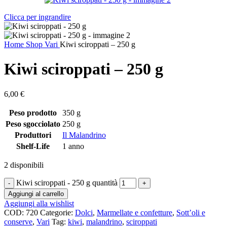
Clicca per ingrandire
Home
Shop
Vari
Kiwi sciroppati – 250 g
Kiwi sciroppati – 250 g
6,00
€
Peso prodotto
350 g
Peso sgocciolato
250 g
Produttori
Il Malandrino
Shelf-Life
1 anno
2 disponibili
Kiwi sciroppati - 250 g quantità
Aggiungi al carrello
Aggiungi alla wishlist
COD:
720
Categorie:
Dolci
,
Marmellate e confetture
,
Sott’oli e
conserve
,
Vari
Tag:
kiwi
,
malandrino
,
sciroppati