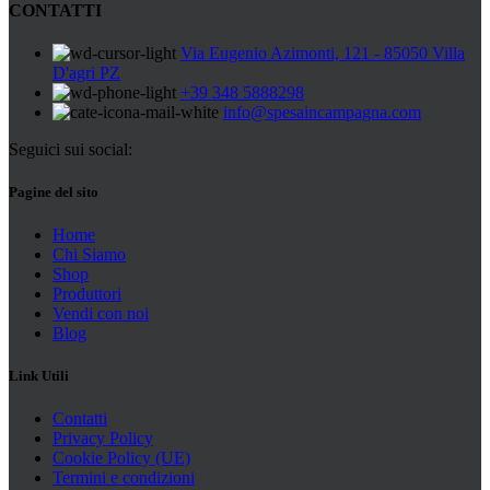
CONTATTI
Via Eugenio Azimonti, 121 - 85050 Villa
D'agri PZ
+39 348 5888298
info@spesaincampagna.com
Seguici sui social:
Pagine del sito
Home
Chi Siamo
Shop
Produttori
Vendi con noi
Blog
Link Utili
Contatti
Privacy Policy
Cookie Policy (UE)
Termini e condizioni