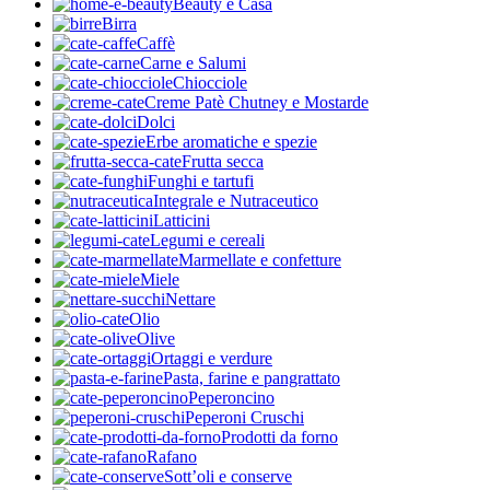
Beauty e Casa
Birra
Caffè
Carne e Salumi
Chiocciole
Creme Patè Chutney e Mostarde
Dolci
Erbe aromatiche e spezie
Frutta secca
Funghi e tartufi
Integrale e Nutraceutico
Latticini
Legumi e cereali
Marmellate e confetture
Miele
Nettare
Olio
Olive
Ortaggi e verdure
Pasta, farine e pangrattato
Peperoncino
Peperoni Cruschi
Prodotti da forno
Rafano
Sott’oli e conserve