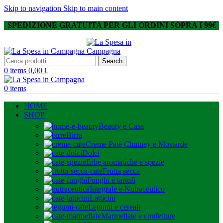
Skip to navigation
Skip to main content
SPEDIZIONE GRATUITA PER GLI ORDINI SOPRA I 99€
Search
0
items
0,00
€
0
items
HOME
SHOP
Beauty e Casa
Birra
Creme Patè Chutney e Mostarde
Dolci
Erbe aromatiche e spezie
Frutta secca
Funghi e tartufi
Integrale e Nutraceutico
Latticini
Legumi e cereali
Marmellate e confetture