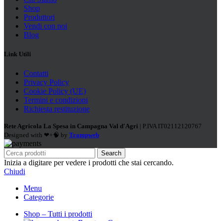
Shop
Produttori
Vendi con noi
Blog
Link Utili
Contatti
Privacy Policy
Cookie Policy (UE)
Termini e condizioni
Richiesta restituzione
Rete Agricola La Spesa in Campagna Val d'Agri
| P.IVA IT02112120767
Designed with ❤+🧠 by
Trampweb
Search
Inizia a digitare per vedere i prodotti che stai cercando.
Chiudi
Menu
Categorie
Shop – Tutti i prodotti