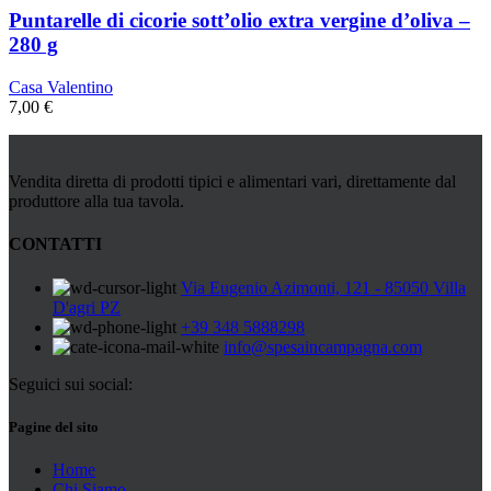
Puntarelle di cicorie sott’olio extra vergine d’oliva –
280 g
Casa Valentino
7,00
€
Vendita diretta di prodotti tipici e alimentari vari, direttamente dal
produttore alla tua tavola.
CONTATTI
Via Eugenio Azimonti, 121 - 85050 Villa
D'agri PZ
+39 348 5888298
info@spesaincampagna.com
Seguici sui social:
Pagine del sito
Home
Chi Siamo