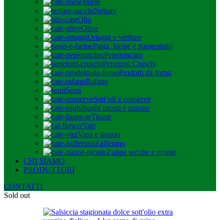
Miele
Nettare
Olio
Olive
Ortaggi e verdure
Pasta, farine e pangrattato
Peperoncino
Peperoni Cruschi
Prodotti da forno
Rafano
Semi
Sott’oli e conserve
Sughi pronti e passate
Tisane
Vari
Vino e liquori
Zafferano
Zuppe secche e pronte
CHI SIAMO
PRODUTTORI
CONTATTI
Sold out