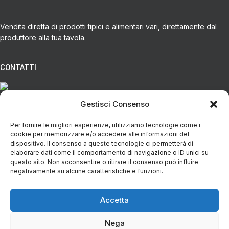
Vendita diretta di prodotti tipici e alimentari vari, direttamente dal
produttore alla tua tavola.
CONTATTI
Via Eugenio Azimonti, 121 - 85050 Villa D'agri PZ
Gestisci Consenso
Per fornire le migliori esperienze, utilizziamo tecnologie come i
+39 348 5888298
cookie per memorizzare e/o accedere alle informazioni del
dispositivo. Il consenso a queste tecnologie ci permetterà di
elaborare dati come il comportamento di navigazione o ID unici su
info@spesaincampagna.com
questo sito. Non acconsentire o ritirare il consenso può influire
negativamente su alcune caratteristiche e funzioni.
Accetta
PAGINE DEL SITO
Nega