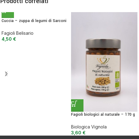
Prodotti correlati
Cuccìa – zuppa di legumi di Sarconi
IGP 500 g
Fagioli Belisario
4,50
€
Fagioli biologici al naturale – 170 g
Biologica Vignola
3,60
€