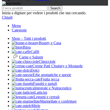
Search
Inizia a digitare per vedere i prodotti che stai cercando.
Chiudi
Menu
Categorie
Shop – Tutti i prodotti
Beauty e Casa
Birra
Caffè
Carne e Salumi
Chiocciole
Creme Patè Chutney e Mostarde
Dolci
Erbe aromatiche e spezie
Frutta secca
Funghi e tartufi
Integrale e Nutraceutico
Latticini
Legumi e cereali
Marmellate e confetture
Miele