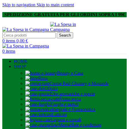
Skip to navigation
Skip to main content
SPEDIZIONE GRATUITA PER GLI ORDINI SOPRA I 99€
Search
0
items
0,00
€
0
items
HOME
SHOP
Beauty e Casa
Birra
Creme Patè Chutney e Mostarde
Dolci
Erbe aromatiche e spezie
Frutta secca
Funghi e tartufi
Integrale e Nutraceutico
Latticini
Legumi e cereali
Marmellate e confetture