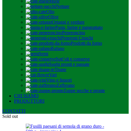
Miele
Nettare
Olio
Olive
Ortaggi e verdure
Pasta, farine e pangrattato
Peperoncino
Peperoni Cruschi
Prodotti da forno
Rafano
Semi
Sott’oli e conserve
Sughi pronti e passate
Tisane
Vari
Vino e liquori
Zafferano
Zuppe secche e pronte
CHI SIAMO
PRODUTTORI
CONTATTI
Sold out