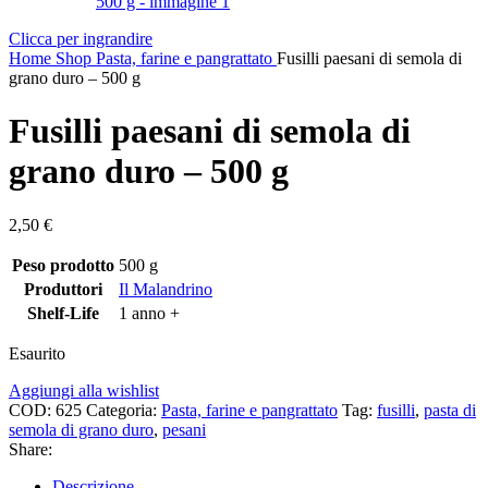
Clicca per ingrandire
Home
Shop
Pasta, farine e pangrattato
Fusilli paesani di semola di
grano duro – 500 g
Fusilli paesani di semola di
grano duro – 500 g
2,50
€
Peso prodotto
500 g
Produttori
Il Malandrino
Shelf-Life
1 anno +
Esaurito
Aggiungi alla wishlist
COD:
625
Categoria:
Pasta, farine e pangrattato
Tag:
fusilli
,
pasta di
semola di grano duro
,
pesani
Share:
Descrizione