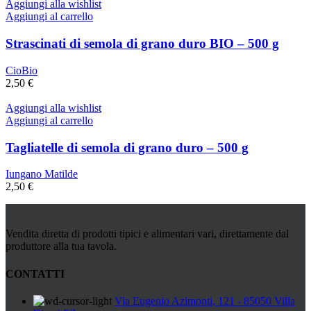
Aggiungi alla wishlist
Aggiungi al carrello
Strascinati di semola di grano duro BIO – 500 g
CioBio
2,50
€
Aggiungi alla wishlist
Aggiungi al carrello
Tagliatelle di semola di grano duro – 500 g
Iungano Matilde
2,50
€
Vendita diretta di prodotti tipici e alimentari vari, direttamente dal
produttore alla tua tavola.
CONTATTI
Via Eugenio Azimonti, 121 - 85050 Villa