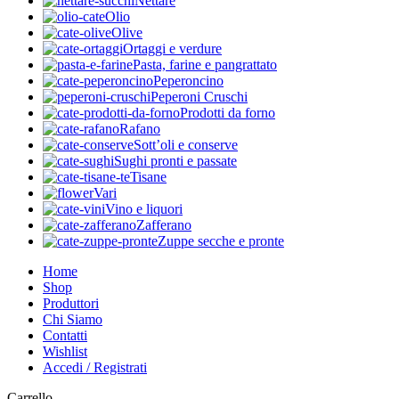
Nettare
Olio
Olive
Ortaggi e verdure
Pasta, farine e pangrattato
Peperoncino
Peperoni Cruschi
Prodotti da forno
Rafano
Sott’oli e conserve
Sughi pronti e passate
Tisane
Vari
Vino e liquori
Zafferano
Zuppe secche e pronte
Home
Shop
Produttori
Chi Siamo
Contatti
Wishlist
Accedi / Registrati
Carrello