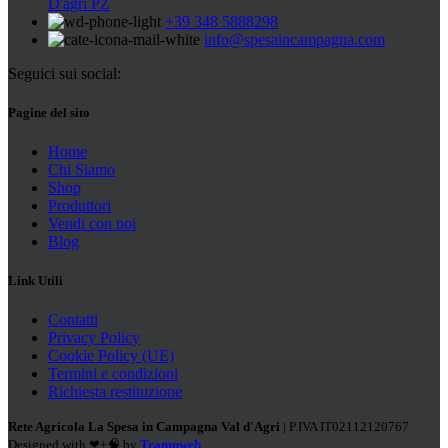
D'agri PZ
+39 348 5888298
info@spesaincampagna.com
Seguici sui social:
Pagine del sito
Home
Chi Siamo
Shop
Produttori
Vendi con noi
Blog
Link Utili
Contatti
Privacy Policy
Cookie Policy (UE)
Termini e condizioni
Richiesta restituzione
Rete Agricola La Spesa in Campagna Val d'Agri
| P.IVA IT02112120767
Designed with ❤+🧠 by
Trampweb