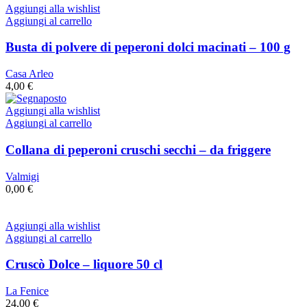
Aggiungi alla wishlist
Aggiungi al carrello
Busta di polvere di peperoni dolci macinati – 100 g
Casa Arleo
4,00
€
Aggiungi alla wishlist
Aggiungi al carrello
Collana di peperoni cruschi secchi – da friggere
Valmigi
0,00
€
Aggiungi alla wishlist
Aggiungi al carrello
Cruscò Dolce – liquore 50 cl
La Fenice
24,00
€