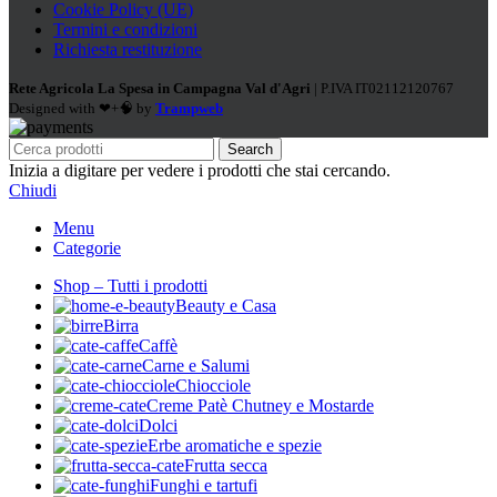
Cookie Policy (UE)
Termini e condizioni
Richiesta restituzione
Rete Agricola La Spesa in Campagna Val d'Agri
| P.IVA IT02112120767
Designed with ❤+🧠 by
Trampweb
Search
Inizia a digitare per vedere i prodotti che stai cercando.
Chiudi
Menu
Categorie
Shop – Tutti i prodotti
Beauty e Casa
Birra
Caffè
Carne e Salumi
Chiocciole
Creme Patè Chutney e Mostarde
Dolci
Erbe aromatiche e spezie
Frutta secca
Funghi e tartufi