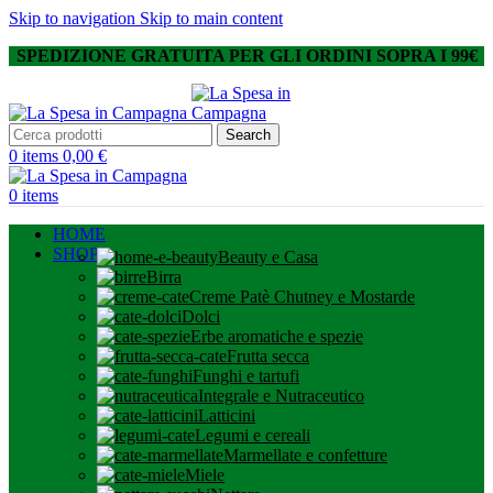
Skip to navigation
Skip to main content
SPEDIZIONE GRATUITA PER GLI ORDINI SOPRA I 99€
Search
0
items
0,00
€
0
items
HOME
SHOP
Beauty e Casa
Birra
Creme Patè Chutney e Mostarde
Dolci
Erbe aromatiche e spezie
Frutta secca
Funghi e tartufi
Integrale e Nutraceutico
Latticini
Legumi e cereali
Marmellate e confetture
Miele