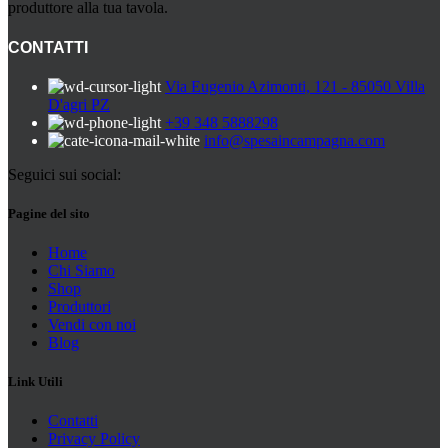
produttore alla tua tavola.
CONTATTI
Via Eugenio Azimonti, 121 - 85050 Villa
D'agri PZ
+39 348 5888298
info@spesaincampagna.com
Seguici sui social:
Pagine del sito
Home
Chi Siamo
Shop
Produttori
Vendi con noi
Blog
Link Utili
Contatti
Privacy Policy