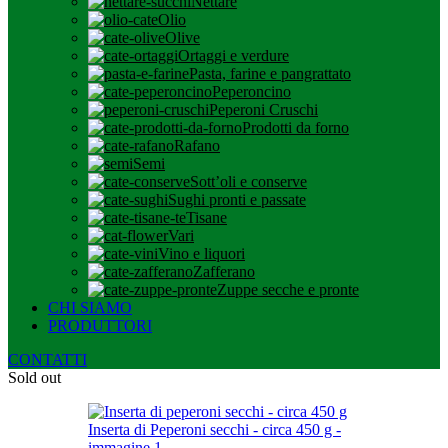
Nettare
Olio
Olive
Ortaggi e verdure
Pasta, farine e pangrattato
Peperoncino
Peperoni Cruschi
Prodotti da forno
Rafano
Semi
Sott’oli e conserve
Sughi pronti e passate
Tisane
Vari
Vino e liquori
Zafferano
Zuppe secche e pronte
CHI SIAMO
PRODUTTORI
CONTATTI
Sold out