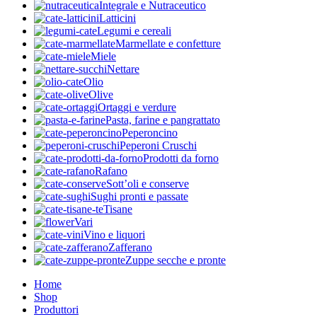
Integrale e Nutraceutico
Latticini
Legumi e cereali
Marmellate e confetture
Miele
Nettare
Olio
Olive
Ortaggi e verdure
Pasta, farine e pangrattato
Peperoncino
Peperoni Cruschi
Prodotti da forno
Rafano
Sott’oli e conserve
Sughi pronti e passate
Tisane
Vari
Vino e liquori
Zafferano
Zuppe secche e pronte
Home
Shop
Produttori