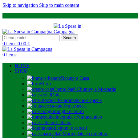
Skip to navigation
Skip to main content
Search
0
items
0,00
€
0
items
HOME
SHOP
Beauty e Casa
Birra
Creme Patè Chutney e Mostarde
Dolci
Erbe aromatiche e spezie
Frutta secca
Funghi e tartufi
Integrale e Nutraceutico
Latticini
Legumi e cereali
Marmellate e confetture