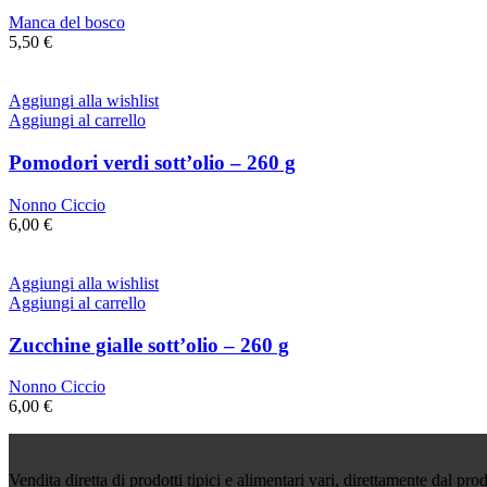
Manca del bosco
5,50
€
Aggiungi alla wishlist
Aggiungi al carrello
Pomodori verdi sott’olio – 260 g
Nonno Ciccio
6,00
€
Aggiungi alla wishlist
Aggiungi al carrello
Zucchine gialle sott’olio – 260 g
Nonno Ciccio
6,00
€
Vendita diretta di prodotti tipici e alimentari vari, direttamente dal prod