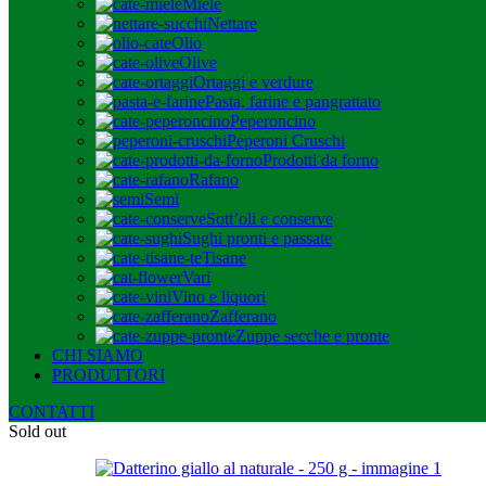
Miele
Nettare
Olio
Olive
Ortaggi e verdure
Pasta, farine e pangrattato
Peperoncino
Peperoni Cruschi
Prodotti da forno
Rafano
Semi
Sott’oli e conserve
Sughi pronti e passate
Tisane
Vari
Vino e liquori
Zafferano
Zuppe secche e pronte
CHI SIAMO
PRODUTTORI
CONTATTI
Sold out