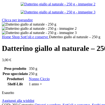
Clicca per ingrandire
Home
Shop
Sott’oli e conserve
Datterino giallo al naturale – 250 g
Datterino giallo al naturale – 25
3,00
€
Peso prodotto
350 g
Peso sgocciolato
250 g
Produttori
Nonno Ciccio
Shelf-Life
1 anno +
Esaurito
Aggiungi alla wishlist
COD:
203
Categorie:
Ortaggi e verdure
,
Sott’oli e conserve
,
Sughi pr