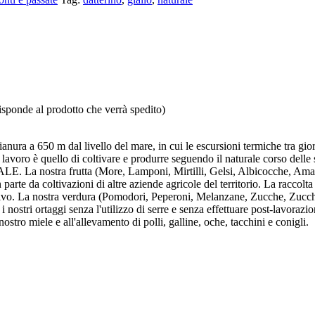
isponde al prodotto che verrà spedito)
ura a 650 m dal livello del mare, in cui le escursioni termiche tra giorno
 lavoro è quello di coltivare e produrre seguendo il naturale corso delle 
. La nostra frutta (More, Lamponi, Mirtilli, Gelsi, Albicocche, Amar
parte da coltivazioni di altre aziende agricole del territorio. La raccol
ttivo. La nostra verdura (Pomodori, Peperoni, Melanzane, Zucche, Zucchi
i nostri ortaggi senza l'utilizzo di serre e senza effettuare post-lavorazio
ostro miele e all'allevamento di polli, galline, oche, tacchini e conigli.