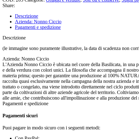
Share:
Descrizione
Azienda: Nonno Ciccio
Pagamenti e spedizione
Descrizione
(le immagine sono puramente illustrative, la data di scadenza non corr
Azienda: Nonno Ciccio
L'Azienda Nonno Ciccio è ubicata nel cuore della Basilicata, in una pian
e della verdura con colori unici. La filosofia che accompagna il nostro
materia prima; questo per garantire una produzione al 100% NATURALE
raccolta quasi esclusivamente nella campagna della nostra azienda e in 
trattato o congelato, ma viene introdotto direttamente nel ciclo produ
parte da coltivazioni di altre aziende agricole del territorio. Coltiviamo 
alle arnie, che contribuiscono all'impollinazione e alla produzione del n
Pagamenti e spedizione
Pagamenti sicuri
Puoi pagare in modo sicuro con i seguenti metodi:
Con PayPal;