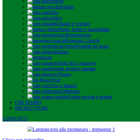
Miele
Nettare
Olio
Olive
Ortaggi e verdure
Pasta, farine e pangrattato
Peperoncino
Peperoni Cruschi
Prodotti da forno
Rafano
Semi
Sott’oli e conserve
Sughi pronti e passate
Tisane
Vari
Vino e liquori
Zafferano
Zuppe secche e pronte
CHI SIAMO
PRODUTTORI
CONTATTI
Clicca per ingrandire