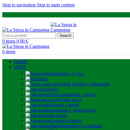
Skip to navigation
Skip to main content
Search
0
items
0,00
€
0
items
HOME
SHOP
Beauty e Casa
Birra
Creme Patè Chutney e Mostarde
Dolci
Erbe aromatiche e spezie
Frutta secca
Funghi e tartufi
Integrale e Nutraceutico
Latticini
Legumi e cereali
Marmellate e confetture