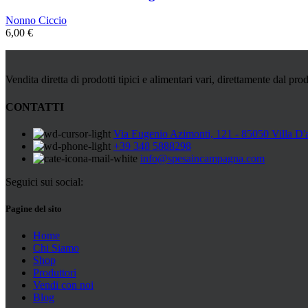
Nonno Ciccio
6,00
€
Vendita diretta di prodotti tipici e alimentari vari, direttamente dal prod
CONTATTI
Via Eugenio Azimonti, 121 - 85050 Villa D'
+39 348 5888298
info@spesaincampagna.com
Seguici sui social:
Pagine del sito
Home
Chi Siamo
Shop
Produttori
Vendi con noi
Blog