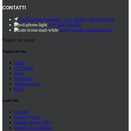
CONTATTI
Via Eugenio Azimonti, 121 - 85050 Villa D'agri PZ
+39 348 5888298
info@spesaincampagna.com
Seguici sui social:
Pagine del sito
Home
Chi Siamo
Shop
Produttori
Vendi con noi
Blog
Link Utili
Contatti
Privacy Policy
Cookie Policy (UE)
Termini e condizioni