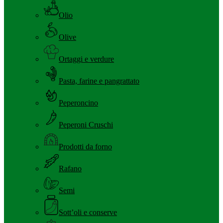
Olio
Olive
Ortaggi e verdure
Pasta, farine e pangrattato
Peperoncino
Peperoni Cruschi
Prodotti da forno
Rafano
Semi
Sott’oli e conserve