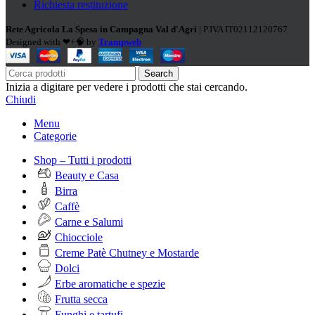
Richiesta restituzione
Rete Agricola La Spesa in Campagna Val d'Agri
| P.IVA IT02112120767
Designed with ❤+🧠 by
Trampweb
Search
Inizia a digitare per vedere i prodotti che stai cercando.
Chiudi
Menu
Categorie
Shop – Tutti i prodotti
Beauty e Casa
Birra
Caffè
Carne e Salumi
Chiocciole
Creme Patè Chutney e Mostarde
Dolci
Erbe aromatiche e spezie
Frutta secca
Funghi e tartufi