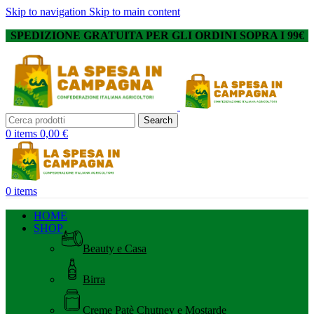
Skip to navigation
Skip to main content
SPEDIZIONE GRATUITA PER GLI ORDINI SOPRA I 99€
Search
0
items
0,00
€
0
items
HOME
SHOP
Beauty e Casa
Birra
Creme Patè Chutney e Mostarde