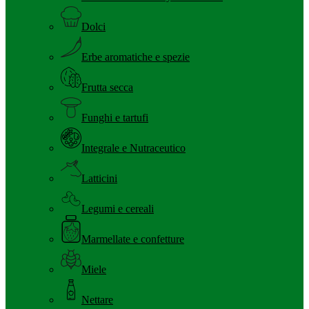
Dolci
Erbe aromatiche e spezie
Frutta secca
Funghi e tartufi
Integrale e Nutraceutico
Latticini
Legumi e cereali
Marmellate e confetture
Miele
Nettare