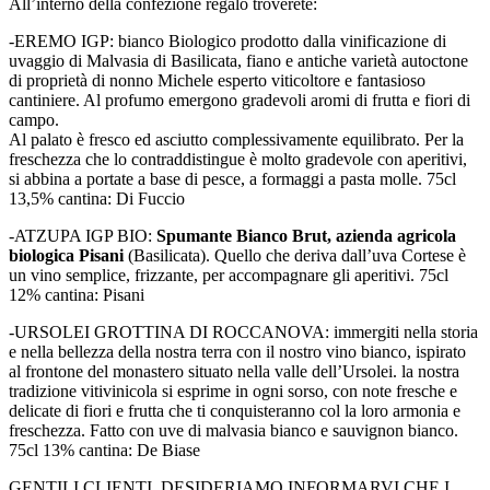
All’interno della confezione regalo troverete:
-EREMO IGP: bianco Biologico prodotto dalla vinificazione di
uvaggio di Malvasia di Basilicata, fiano e antiche varietà autoctone
di proprietà di nonno Michele esperto viticoltore e fantasioso
cantiniere. Al profumo emergono gradevoli aromi di frutta e fiori di
campo.
Al palato è fresco ed asciutto complessivamente equilibrato. Per la
freschezza che lo contraddistingue è molto gradevole con aperitivi,
si abbina a portate a base di pesce, a formaggi a pasta molle. 75cl
13,5% cantina: Di Fuccio
-ATZUPA IGP BIO:
Spumante Bianco Brut, azienda agricola
biologica Pisani
(Basilicata). Quello che deriva dall’uva Cortese è
un vino semplice, frizzante, per accompagnare gli aperitivi. 75cl
12% cantina: Pisani
-URSOLEI GROTTINA DI ROCCANOVA: immergiti nella storia
e nella bellezza della nostra terra con il nostro vino bianco, ispirato
al frontone del monastero situato nella valle dell’Ursolei. la nostra
tradizione vitivinicola si esprime in ogni sorso, con note fresche e
delicate di fiori e frutta che ti conquisteranno col la loro armonia e
freschezza. Fatto con uve di malvasia bianco e sauvignon bianco.
75cl 13% cantina: De Biase
GENTILI CLIENTI, DESIDERIAMO INFORMARVI CHE I