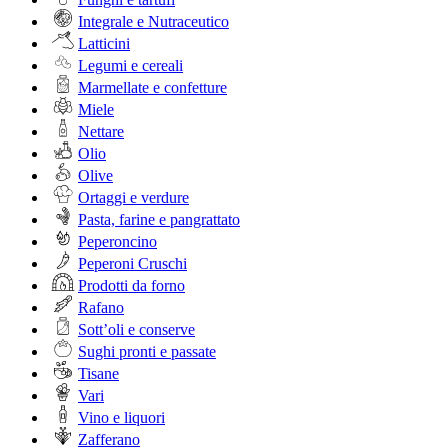
Integrale e Nutraceutico
Latticini
Legumi e cereali
Marmellate e confetture
Miele
Nettare
Olio
Olive
Ortaggi e verdure
Pasta, farine e pangrattato
Peperoncino
Peperoni Cruschi
Prodotti da forno
Rafano
Sott’oli e conserve
Sughi pronti e passate
Tisane
Vari
Vino e liquori
Zafferano