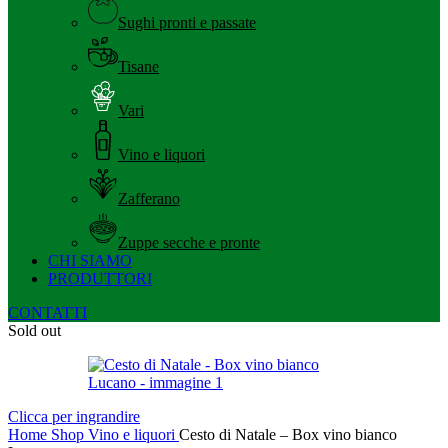
Sughi pronti e passate
Tisane
Vari
Vino e liquori
Zafferano
Zuppe secche e pronte
CHI SIAMO
PRODUTTORI
CONTATTI
Sold out
Clicca per ingrandire
Home
Shop
Vino e liquori
Cesto di Natale – Box vino bianco