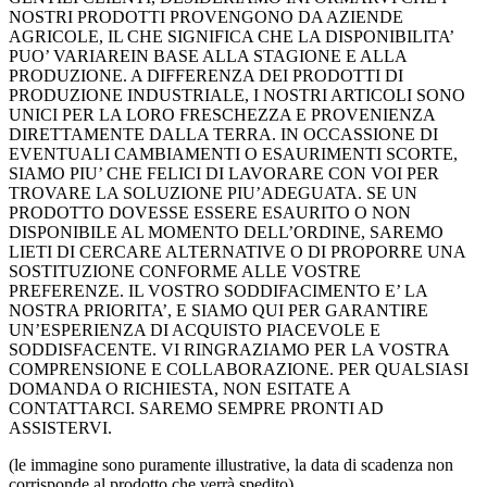
NOSTRI PRODOTTI PROVENGONO DA AZIENDE
AGRICOLE, IL CHE SIGNIFICA CHE LA DISPONIBILITA’
PUO’ VARIAREIN BASE ALLA STAGIONE E ALLA
PRODUZIONE. A DIFFERENZA DEI PRODOTTI DI
PRODUZIONE INDUSTRIALE, I NOSTRI ARTICOLI SONO
UNICI PER LA LORO FRESCHEZZA E PROVENIENZA
DIRETTAMENTE DALLA TERRA. IN OCCASSIONE DI
EVENTUALI CAMBIAMENTI O ESAURIMENTI SCORTE,
SIAMO PIU’ CHE FELICI DI LAVORARE CON VOI PER
TROVARE LA SOLUZIONE PIU’ADEGUATA. SE UN
PRODOTTO DOVESSE ESSERE ESAURITO O NON
DISPONIBILE AL MOMENTO DELL’ORDINE, SAREMO
LIETI DI CERCARE ALTERNATIVE O DI PROPORRE UNA
SOSTITUZIONE CONFORME ALLE VOSTRE
PREFERENZE. IL VOSTRO SODDIFACIMENTO E’ LA
NOSTRA PRIORITA’, E SIAMO QUI PER GARANTIRE
UN’ESPERIENZA DI ACQUISTO PIACEVOLE E
SODDISFACENTE. VI RINGRAZIAMO PER LA VOSTRA
COMPRENSIONE E COLLABORAZIONE. PER QUALSIASI
DOMANDA O RICHIESTA, NON ESITATE A
CONTATTARCI. SAREMO SEMPRE PRONTI AD
ASSISTERVI.
(le immagine sono puramente illustrative, la data di scadenza non
corrisponde al prodotto che verrà spedito)