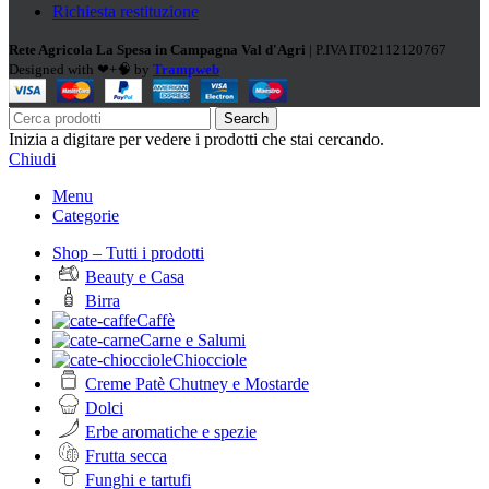
Richiesta restituzione
Rete Agricola La Spesa in Campagna Val d'Agri
| P.IVA IT02112120767
Designed with ❤+🧠 by
Trampweb
Search
Inizia a digitare per vedere i prodotti che stai cercando.
Chiudi
Menu
Categorie
Shop – Tutti i prodotti
Beauty e Casa
Birra
Caffè
Carne e Salumi
Chiocciole
Creme Patè Chutney e Mostarde
Dolci
Erbe aromatiche e spezie
Frutta secca
Funghi e tartufi