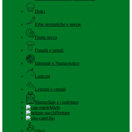
Dolci
Erbe aromatiche e spezie
Frutta secca
Funghi e tartufi
Integrale e Nutraceutico
Latticini
Legumi e cereali
Marmellate e confetture
Miele
Nettare
Olio
Olive