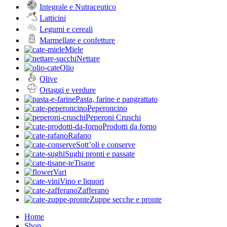
Integrale e Nutraceutico
Latticini
Legumi e cereali
Marmellate e confetture
Miele
Nettare
Olio
Olive
Ortaggi e verdure
Pasta, farine e pangrattato
Peperoncino
Peperoni Cruschi
Prodotti da forno
Rafano
Sott’oli e conserve
Sughi pronti e passate
Tisane
Vari
Vino e liquori
Zafferano
Zuppe secche e pronte
Home
Shop