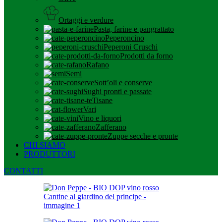
Ortaggi e verdure
Pasta, farine e pangrattato
Peperoncino
Peperoni Cruschi
Prodotti da forno
Rafano
Semi
Sott’oli e conserve
Sughi pronti e passate
Tisane
Vari
Vino e liquori
Zafferano
Zuppe secche e pronte
CHI SIAMO
PRODUTTORI
CONTATTI