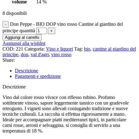
volume
14 %
8 disponibili
Don Peppe - BIO DOP vino rosso Cantine al giardino del
principe quantità
Aggiungi al carrello
Aggiungi alla wishlist
COD:
221
Categoria:
Vino e liquori
Tag:
bio
,
cantine al giardino del
principe
,
dop
,
val d'agri
,
vino rosso
Share:
Descrizione
Pagamenti e spedizione
Descrizione
Vino dal colore rosso vivace con riflesso rubino. Profumo
sottilmente vinoso, sapore leggermente tannico con un gradevole
retrogusto. I vigneti sono allevati coniugando tradizione e nuove
tecniche culturali. La raccolta si effettua rigorosamente a mano.
Ideale per accompagnare piatti mediterranei tipici, in particolare
carni rosse, arrosti e selvaggina. si consiglia di servirlo a una
temperatura di 18 %.