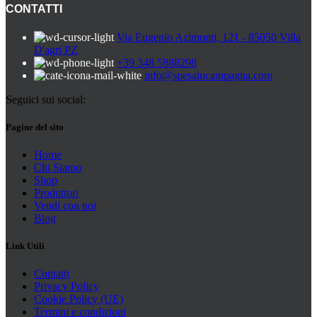
CONTATTI
Via Eugenio Azimonti, 121 - 85050 Villa
D'agri PZ
+39 348 5888298
info@spesaincampagna.com
Seguici sui social:
Pagine del sito
Home
Chi Siamo
Shop
Produttori
Vendi con noi
Blog
Link Utili
Contatti
Privacy Policy
Cookie Policy (UE)
Termini e condizioni