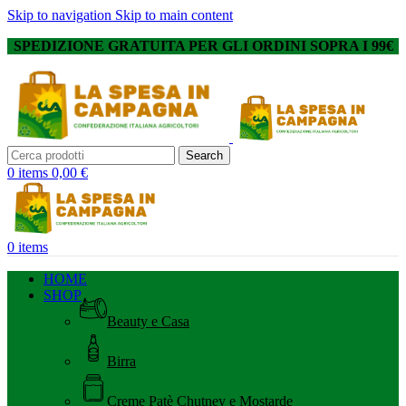
Skip to navigation
Skip to main content
SPEDIZIONE GRATUITA PER GLI ORDINI SOPRA I 99€
Search
0
items
0,00
€
0
items
HOME
SHOP
Beauty e Casa
Birra
Creme Patè Chutney e Mostarde