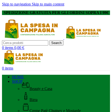
Skip to navigation
Skip to main content
SPEDIZIONE GRATUITA PER GLI ORDINI SOPRA I 99€
Search
0
items
0,00
€
0
items
HOME
SHOP
Beauty e Casa
Birra
Creme Patè Chutney e Mostarde