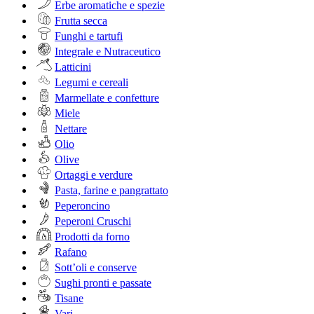
Erbe aromatiche e spezie
Frutta secca
Funghi e tartufi
Integrale e Nutraceutico
Latticini
Legumi e cereali
Marmellate e confetture
Miele
Nettare
Olio
Olive
Ortaggi e verdure
Pasta, farine e pangrattato
Peperoncino
Peperoni Cruschi
Prodotti da forno
Rafano
Sott’oli e conserve
Sughi pronti e passate
Tisane
Vari