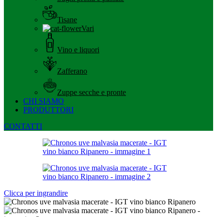
Tisane
Vari
Vino e liquori
Zafferano
Zuppe secche e pronte
CHI SIAMO
PRODUTTORI
CONTATTI
Clicca per ingrandire