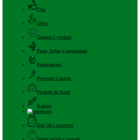
Olio
Olive
Ortaggi e verdure
Pasta, farine e pangrattato
Peperoncino
Peperoni Cruschi
Prodotti da forno
Rafano
Semi
Sott’oli e conserve
Sughi pronti e passate