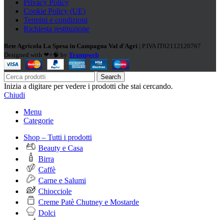
Privacy Policy
Cookie Policy (UE)
Termini e condizioni
Richiesta restituzione
Rete Agricola La Spesa in Campagna Val d'Agri
| P.IVA IT02112120767
Designed with ❤+🧠 by
Trampweb
Search
Inizia a digitare per vedere i prodotti che stai cercando.
Chiudi
Menu
Categorie
Shop – Tutti i prodotti
Beauty e Casa
Birra
Caffè
Carne e Salumi
Chiocciole
Creme Patè Chutney e Mostarde
Dolci