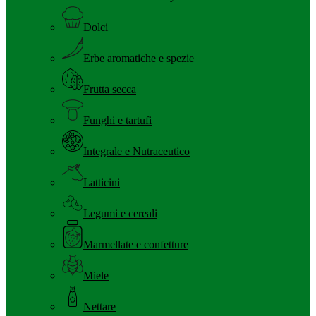
Dolci
Erbe aromatiche e spezie
Frutta secca
Funghi e tartufi
Integrale e Nutraceutico
Latticini
Legumi e cereali
Marmellate e confetture
Miele
Nettare