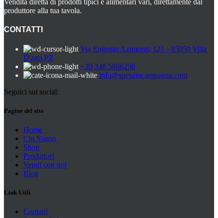
Vendita diretta di prodotti tipici e alimentari vari, direttamente dal
produttore alla tua tavola.
CONTATTI
Via Eugenio Azimonti, 121 - 85050 Villa
D'agri PZ
+39 348 5888298
info@spesaincampagna.com
Seguici sui social:
Pagine del sito
Home
Chi Siamo
Shop
Produttori
Vendi con noi
Blog
Link Utili
Contatti