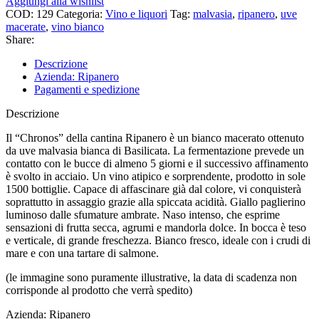
Aggiungi alla wishlist
COD:
129
Categoria:
Vino e liquori
Tag:
malvasia
,
ripanero
,
uve
macerate
,
vino bianco
Share:
Descrizione
Azienda: Ripanero
Pagamenti e spedizione
Descrizione
Il “Chronos” della cantina Ripanero è un bianco macerato ottenuto
da uve malvasia bianca di Basilicata. La fermentazione prevede un
contatto con le bucce di almeno 5 giorni e il successivo affinamento
è svolto in acciaio. Un vino atipico e sorprendente, prodotto in sole
1500 bottiglie. Capace di affascinare già dal colore, vi conquisterà
soprattutto in assaggio grazie alla spiccata acidità. Giallo paglierino
luminoso dalle sfumature ambrate. Naso intenso, che esprime
sensazioni di frutta secca, agrumi e mandorla dolce. In bocca è teso
e verticale, di grande freschezza. Bianco fresco, ideale con i crudi di
mare e con una tartare di salmone.
(le immagine sono puramente illustrative, la data di scadenza non
corrisponde al prodotto che verrà spedito)
Azienda: Ripanero