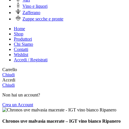
Vino e liquori
Zafferano
Zuppe secche e pronte
Home
Shop
Produttori
Chi Siamo
Contatti
Wishlist
Accedi / Registrati
Carrello
Chiudi
Accedi
Chiudi
Non hai un account?
Crea un Account
Chronos uve malvasia macerate – IGT vino bianco Ripanero