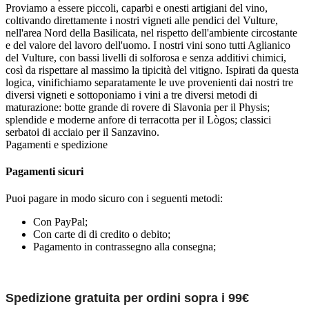
Proviamo a essere piccoli, caparbi e onesti artigiani del vino,
coltivando direttamente i nostri vigneti alle pendici del Vulture,
nell'area Nord della Basilicata, nel rispetto dell'ambiente circostante
e del valore del lavoro dell'uomo. I nostri vini sono tutti Aglianico
del Vulture, con bassi livelli di solforosa e senza additivi chimici,
così da rispettare al massimo la tipicità del vitigno. Ispirati da questa
logica, vinifichiamo separatamente le uve provenienti dai nostri tre
diversi vigneti e sottoponiamo i vini a tre diversi metodi di
maturazione: botte grande di rovere di Slavonia per il Physis;
splendide e moderne anfore di terracotta per il Lògos; classici
serbatoi di acciaio per il Sanzavino.
Pagamenti e spedizione
Pagamenti sicuri
Puoi pagare in modo sicuro con i seguenti metodi:
Con PayPal;
Con carte di di credito o debito;
Pagamento in contrassegno alla consegna;
Spedizione gratuita per ordini sopra i 99€