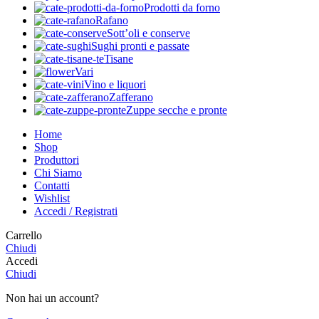
Prodotti da forno
Rafano
Sott’oli e conserve
Sughi pronti e passate
Tisane
Vari
Vino e liquori
Zafferano
Zuppe secche e pronte
Home
Shop
Produttori
Chi Siamo
Contatti
Wishlist
Accedi / Registrati
Carrello
Chiudi
Accedi
Chiudi
Non hai un account?