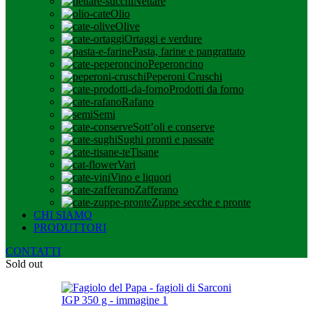
Nettare
Olio
Olive
Ortaggi e verdure
Pasta, farine e pangrattato
Peperoncino
Peperoni Cruschi
Prodotti da forno
Rafano
Semi
Sott’oli e conserve
Sughi pronti e passate
Tisane
Vari
Vino e liquori
Zafferano
Zuppe secche e pronte
CHI SIAMO
PRODUTTORI
CONTATTI
Sold out