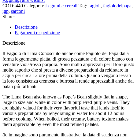
Aggiungi alla wishlist
COD:
440
Categoria:
Legumi e cereali
Tag:
fagioli
,
fagiolodelpapa
,
igp
,
sarconi
Share:
Descrizione
Pagamenti e spedizione
Descrizione
Il Fagiolo di Lima Conosciuto anche come Fagiolo del Papa dalla
forma leggermente piatta, di grossa pezzatura e di colore bianco con
venature viola/rosso porpora. Sono molto apprezzati per il loro gusto
molto saporito che si presta a diverse preparazioni da reidratare in
acqua per circa 12 ore prima della cottura. Quando vengono lessati
la loro consistenza cremosa e burrosa li rende apprezzabili anche dai
palati più raffinati.
The Lima Bean also known as Pope’s Bean slightly flat in shape,
large in size and white in color with purple/red-purple veins. They
are highly valued for their very flavorful taste that lends itself to
various preparations by rehydrating in water for about 12 hours
before cooking. When boiled, their creamy, buttery texture makes
them appreciable by even the most refined palates.
(le immagine sono puramente illustrative, la data di scadenza non