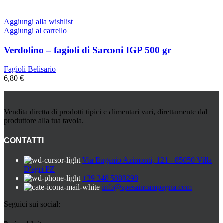
Aggiungi alla wishlist
Aggiungi al carrello
Verdolino – fagioli di Sarconi IGP 500 gr
Fagioli Belisario
6,80
€
Vendita diretta di prodotti tipici e alimentari vari, direttamente dal
produttore alla tua tavola.
CONTATTI
Via Eugenio Azimonti, 121 - 85050 Villa
D'agri PZ
+39 348 5888298
info@spesaincampagna.com
Seguici sui social: