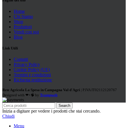
Pagine del sito
Home
Chi Siamo
Shop
Produttori
Vendi con noi
Blog
Link Utili
Contatti
Privacy Policy
Cookie Policy (UE)
Termini e condizioni
Richiesta restituzione
Rete Agricola La Spesa in Campagna Val d'Agri
| P.IVA IT02112120767
Designed with ❤+🧠 by
Trampweb
Search
Inizia a digitare per vedere i prodotti che stai cercando.
Chiudi
Menu