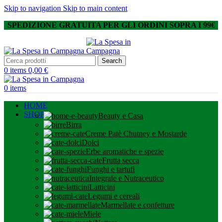
Skip to navigation
Skip to main content
SPEDIZIONE GRATUITA PER GLI ORDINI SOPRA I 99€
Search
0
items
0,00
€
0
items
HOME
SHOP
Beauty e Casa
Birra
Creme Patè Chutney e Mostarde
Dolci
Erbe aromatiche e spezie
Frutta secca
Funghi e tartufi
Integrale e Nutraceutico
Latticini
Legumi e cereali
Marmellate e confetture
Miele