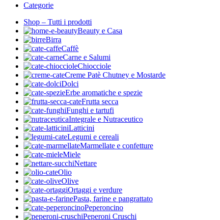
Categorie
Shop – Tutti i prodotti
Beauty e Casa
Birra
Caffè
Carne e Salumi
Chiocciole
Creme Patè Chutney e Mostarde
Dolci
Erbe aromatiche e spezie
Frutta secca
Funghi e tartufi
Integrale e Nutraceutico
Latticini
Legumi e cereali
Marmellate e confetture
Miele
Nettare
Olio
Olive
Ortaggi e verdure
Pasta, farine e pangrattato
Peperoncino
Peperoni Cruschi