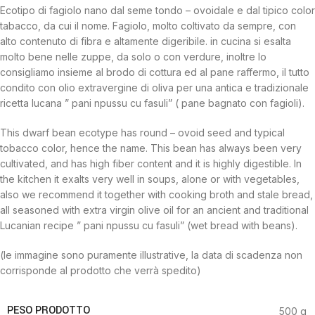
Ecotipo di fagiolo nano dal seme tondo – ovoidale e dal tipico color
tabacco, da cui il nome. Fagiolo, molto coltivato da sempre, con
alto contenuto di fibra e altamente digeribile. in cucina si esalta
molto bene nelle zuppe, da solo o con verdure, inoltre lo
consigliamo insieme al brodo di cottura ed al pane raffermo, il tutto
condito con olio extravergine di oliva per una antica e tradizionale
ricetta lucana ” pani npussu cu fasuli” ( pane bagnato con fagioli).
This dwarf bean ecotype has round – ovoid seed and typical
tobacco color, hence the name. This bean has always been very
cultivated, and has high fiber content and it is highly digestible. In
the kitchen it exalts very well in soups, alone or with vegetables,
also we recommend it together with cooking broth and stale bread,
all seasoned with extra virgin olive oil for an ancient and traditional
Lucanian recipe ” pani npussu cu fasuli” (wet bread with beans).
(le immagine sono puramente illustrative, la data di scadenza non
corrisponde al prodotto che verrà spedito)
PESO PRODOTTO
500 g