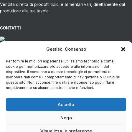
Vendita diretta di prodotti tipici e alimentari vari, direttamente dal
produttore alla tua tavola.
CONTATTI
Via Eugenio Azimonti, 121 - 85050 Villa D'agri PZ
Gestisci Consenso
Per fornire le migliori esperienze, utilizziamo tecnologie come i
+39 348 5888298
cookie per memorizzare e/o accedere alle informazioni del
dispositivo. Il consenso a queste tecnologie ci permetterà di
elaborare dati come il comportamento di navigazione o ID unici su
info@spesaincampagna.com
questo sito. Non acconsentire o ritirare il consenso può influire
negativamente su alcune caratteristiche e funzioni.
Accetta
PAGINE DEL SITO
Nega
LINK UTILI
Rete Agricola La Spesa in Campagna Val d'Agri
| P.IVA IT02112120767
Visualizza le preferenze