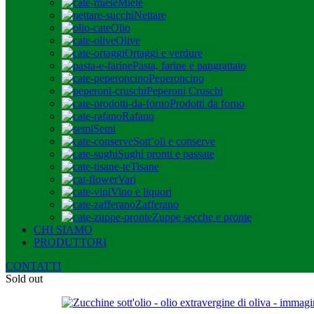
Miele
Nettare
Olio
Olive
Ortaggi e verdure
Pasta, farine e pangrattato
Peperoncino
Peperoni Cruschi
Prodotti da forno
Rafano
Semi
Sott’oli e conserve
Sughi pronti e passate
Tisane
Vari
Vino e liquori
Zafferano
Zuppe secche e pronte
CHI SIAMO
PRODUTTORI
CONTATTI
Sold out