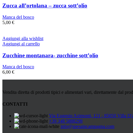
Zucca all’ortolana – zucca sott’olio
Manca del bosco
5,00
€
Aggiungi alla wishlist
Aggiungi al carrello
Zucchine montanara- zucchine sott’olio
Manca del bosco
6,00
€
Vendita diretta di prodotti tipici e alimentari vari, direttamente dal prod
CONTATTI
Via Eugenio Azimonti, 121 - 85050 Villa D'
+39 348 5888298
info@spesaincampagna.com