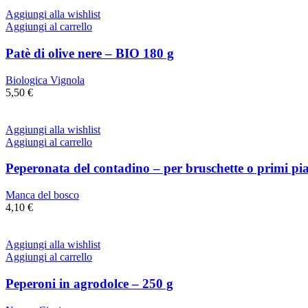
Aggiungi alla wishlist
Aggiungi al carrello
Patè di olive nere – BIO 180 g
Biologica Vignola
5,50
€
Aggiungi alla wishlist
Aggiungi al carrello
Peperonata del contadino – per bruschette o primi pia
Manca del bosco
4,10
€
Aggiungi alla wishlist
Aggiungi al carrello
Peperoni in agrodolce – 250 g