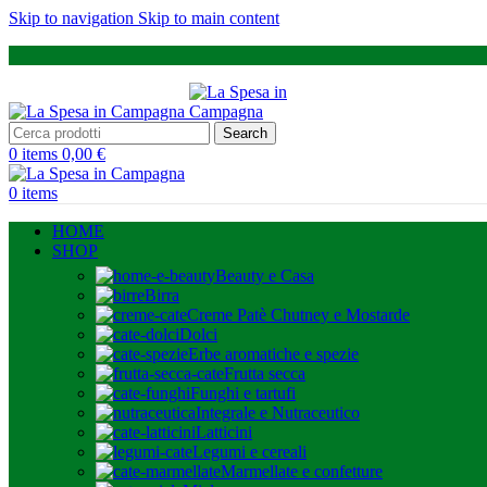
Skip to navigation
Skip to main content
Search
0
items
0,00
€
0
items
HOME
SHOP
Beauty e Casa
Birra
Creme Patè Chutney e Mostarde
Dolci
Erbe aromatiche e spezie
Frutta secca
Funghi e tartufi
Integrale e Nutraceutico
Latticini
Legumi e cereali
Marmellate e confetture