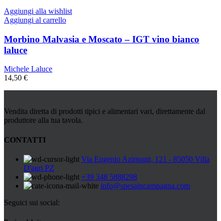
Aggiungi alla wishlist
Aggiungi al carrello
Morbino Malvasia e Moscato – IGT vino bianco
laluce
Michele Laluce
14,50
€
Vendita diretta di prodotti tipici e alimentari vari, direttamente dal
produttore alla tua tavola.
CONTATTI
Via Eugenio Azimonti, 121 - 85050 Villa
D'agri PZ
+39 348 5888298
info@spesaincampagna.com
Seguici sui social: