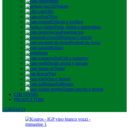
Miele
Nettare
Olio
Olive
Ortaggi e verdure
Pasta, farine e pangrattato
Peperoncino
Peperoni Cruschi
Prodotti da forno
Rafano
Semi
Sott’oli e conserve
Sughi pronti e passate
Tisane
Vari
Vino e liquori
Zafferano
Zuppe secche e pronte
CHI SIAMO
PRODUTTORI
CONTATTI