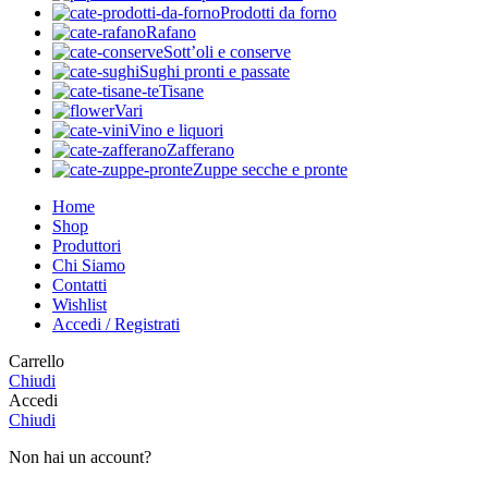
Prodotti da forno
Rafano
Sott’oli e conserve
Sughi pronti e passate
Tisane
Vari
Vino e liquori
Zafferano
Zuppe secche e pronte
Home
Shop
Produttori
Chi Siamo
Contatti
Wishlist
Accedi / Registrati
Carrello
Chiudi
Accedi
Chiudi
Non hai un account?