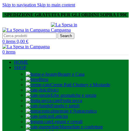
Skip to navigation
Skip to main content
SPEDIZIONE GRATUITA PER GLI ORDINI SOPRA I 99€
Search
0
items
0,00
€
0
items
HOME
SHOP
Beauty e Casa
Birra
Creme Patè Chutney e Mostarde
Dolci
Erbe aromatiche e spezie
Frutta secca
Funghi e tartufi
Integrale e Nutraceutico
Latticini
Legumi e cereali
Marmellate e confetture