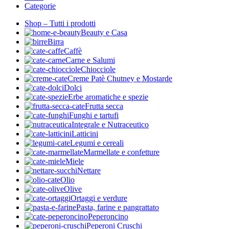
Categorie
Shop – Tutti i prodotti
Beauty e Casa
Birra
Caffè
Carne e Salumi
Chiocciole
Creme Patè Chutney e Mostarde
Dolci
Erbe aromatiche e spezie
Frutta secca
Funghi e tartufi
Integrale e Nutraceutico
Latticini
Legumi e cereali
Marmellate e confetture
Miele
Nettare
Olio
Olive
Ortaggi e verdure
Pasta, farine e pangrattato
Peperoncino
Peperoni Cruschi