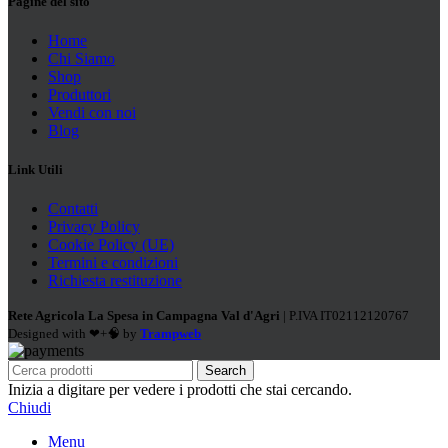
Pagine del sito
Home
Chi Siamo
Shop
Produttori
Vendi con noi
Blog
Link Utili
Contatti
Privacy Policy
Cookie Policy (UE)
Termini e condizioni
Richiesta restituzione
Rete Agricola La Spesa in Campagna Val d'Agri
| P.IVA IT02112120767
Designed with ❤+🧠 by
Trampweb
Search
Inizia a digitare per vedere i prodotti che stai cercando.
Chiudi
Menu