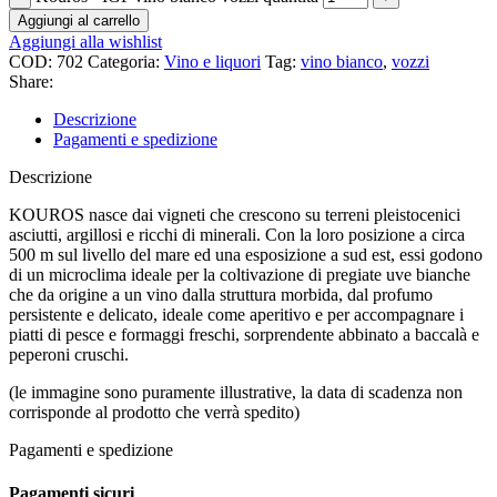
Aggiungi al carrello
Aggiungi alla wishlist
COD:
702
Categoria:
Vino e liquori
Tag:
vino bianco
,
vozzi
Share:
Descrizione
Pagamenti e spedizione
Descrizione
KOUROS nasce dai vigneti che crescono su terreni pleistocenici
asciutti, argillosi e ricchi di minerali. Con la loro posizione a circa
500 m sul livello del mare ed una esposizione a sud est, essi godono
di un microclima ideale per la coltivazione di pregiate uve bianche
che da origine a un vino dalla struttura morbida, dal profumo
persistente e delicato, ideale come aperitivo e per accompagnare i
piatti di pesce e formaggi freschi, sorprendente abbinato a baccalà e
peperoni cruschi.
(le immagine sono puramente illustrative, la data di scadenza non
corrisponde al prodotto che verrà spedito)
Pagamenti e spedizione
Pagamenti sicuri