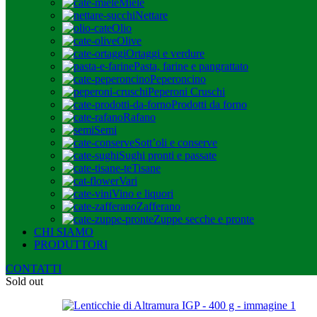
Miele
Nettare
Olio
Olive
Ortaggi e verdure
Pasta, farine e pangrattato
Peperoncino
Peperoni Cruschi
Prodotti da forno
Rafano
Semi
Sott’oli e conserve
Sughi pronti e passate
Tisane
Vari
Vino e liquori
Zafferano
Zuppe secche e pronte
CHI SIAMO
PRODUTTORI
CONTATTI
Sold out