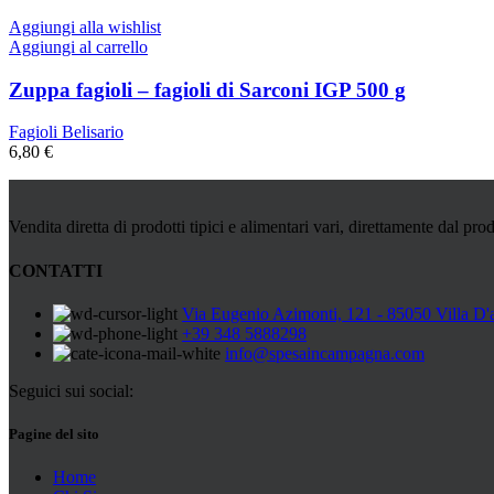
Aggiungi alla wishlist
Aggiungi al carrello
Zuppa fagioli – fagioli di Sarconi IGP 500 g
Fagioli Belisario
6,80
€
Vendita diretta di prodotti tipici e alimentari vari, direttamente dal prod
CONTATTI
Via Eugenio Azimonti, 121 - 85050 Villa D'
+39 348 5888298
info@spesaincampagna.com
Seguici sui social:
Pagine del sito
Home