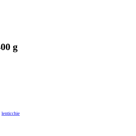
400 g
,
lenticchie