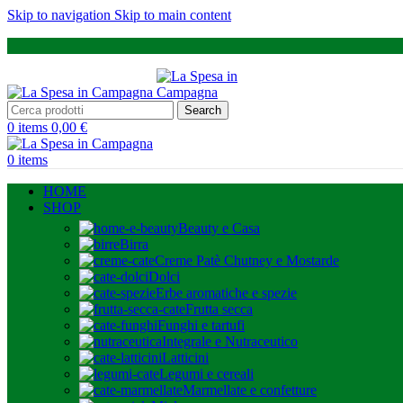
Skip to navigation
Skip to main content
Search
0
items
0,00
€
0
items
HOME
SHOP
Beauty e Casa
Birra
Creme Patè Chutney e Mostarde
Dolci
Erbe aromatiche e spezie
Frutta secca
Funghi e tartufi
Integrale e Nutraceutico
Latticini
Legumi e cereali
Marmellate e confetture