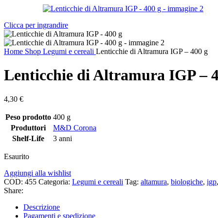
Clicca per ingrandire
Home
Shop
Legumi e cereali
Lenticchie di Altramura IGP – 400 g
Lenticchie di Altramura IGP – 
4,30
€
Peso prodotto
400 g
Produttori
M&D Corona
Shelf-Life
3 anni
Esaurito
Aggiungi alla wishlist
COD:
455
Categoria:
Legumi e cereali
Tag:
altamura
,
biologiche
,
igp
Share:
Descrizione
Pagamenti e spedizione