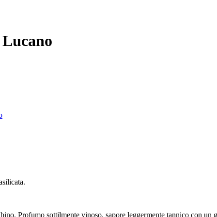
o Lucano
o
silicata.
o. Profumo sottilmente vinoso, sapore leggermente tannico con un grad