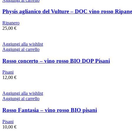
Aggiungi al carrello
Physis aglianico del Vulture – DOC vino rosso Ripan
Ripanero
25,00
€
Aggiungi alla wishlist
Aggiungi al carrello
Rosso concerto – vino rosso BIO DOP Pisani
Pisani
12,00
€
Aggiungi alla wishlist
Aggiungi al carrello
Rosso Fantasia – vino rosso BIO pisani
Pisani
10,00
€