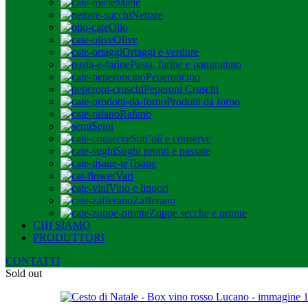
Miele
Nettare
Olio
Olive
Ortaggi e verdure
Pasta, farine e pangrattato
Peperoncino
Peperoni Cruschi
Prodotti da forno
Rafano
Semi
Sott’oli e conserve
Sughi pronti e passate
Tisane
Vari
Vino e liquori
Zafferano
Zuppe secche e pronte
CHI SIAMO
PRODUTTORI
CONTATTI
Sold out