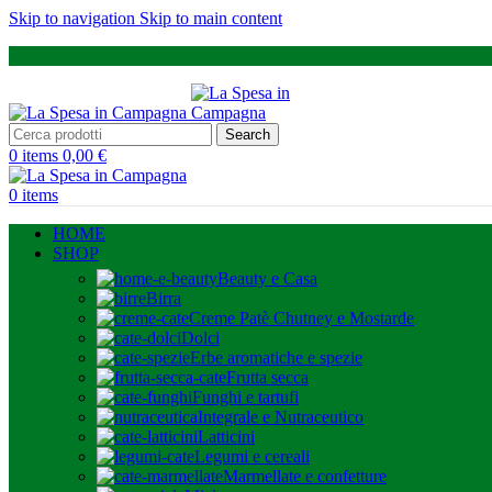
Skip to navigation
Skip to main content
Search
0
items
0,00
€
0
items
HOME
SHOP
Beauty e Casa
Birra
Creme Patè Chutney e Mostarde
Dolci
Erbe aromatiche e spezie
Frutta secca
Funghi e tartufi
Integrale e Nutraceutico
Latticini
Legumi e cereali
Marmellate e confetture