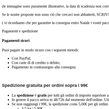
(le immagine sono puramente illustrative, la data di scadenza non corr
Se le nostre proposte non sono ciò che cercavi non abbatterti, SCR
( vi ricordiamo che per garantire la consegna entro Natale i vostri pac
Pagamenti e spedizione
Pagamenti sicuri
Puoi pagare in modo sicuro con i seguenti metodi:
Con PayPal;
Con carte di di credito o debito;
Pagamento in contrassegno alla consegna;
Spedizione gratuita per ordini sopra i 99€
La
spedizione
è
gratis
per tutti gli ordini di importo superiore 
In genere il pacco arriva in 48/72h dal momento dell'ordine. Uti
Se non raggiungi i 99€, la spedizione costa 5,00€ per gli ordini s
3-5 kg | 5,80€