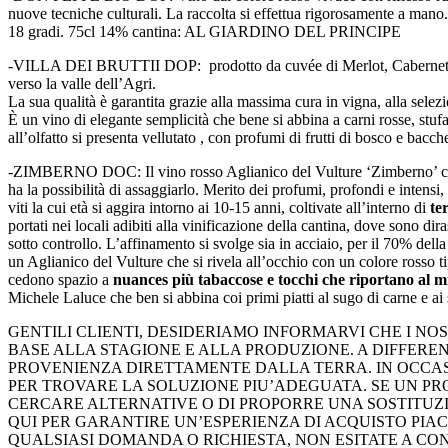
nuove tecniche culturali. La raccolta si effettua rigorosamente a mano. I
18 gradi. 75cl 14% cantina: AL GIARDINO DEL PRINCIPE
-VILLA DEI BRUTTII DOP: prodotto da cuvée di Merlot, Cabernet Sauvig
verso la valle dell’Agri.
La sua qualità è garantita grazie alla massima cura in vigna, alla selez
È un vino di elegante semplicità che bene si abbina a carni rosse, stuf
all’olfatto si presenta vellutato , con profumi di frutti di bosco e bac
-ZIMBERNO DOC: Il vino rosso Aglianico del Vulture ‘Zimberno’ colpis
ha la possibilità di assaggiarlo. Merito dei profumi, profondi e intens
viti la cui età si aggira intorno ai 10-15 anni, coltivate all’interno di
te
portati nei locali adibiti alla vinificazione della cantina, dove sono di
sotto controllo. L’affinamento si svolge sia in acciaio, per il 70% del
un Aglianico del Vulture che si rivela all’occhio con un colore rosso ti
cedono spazio a
nuances più tabaccose e tocchi che riportano al m
Michele Laluce che ben si abbina coi primi piatti al sugo di carne
GENTILI CLIENTI, DESIDERIAMO INFORMARVI CHE I NOS
BASE ALLA STAGIONE E ALLA PRODUZIONE. A DIFFEREN
PROVENIENZA DIRETTAMENTE DALLA TERRA. IN OCCASS
PER TROVARE LA SOLUZIONE PIU’ADEGUATA. SE UN PR
CERCARE ALTERNATIVE O DI PROPORRE UNA SOSTITUZI
QUI PER GARANTIRE UN’ESPERIENZA DI ACQUISTO PIA
QUALSIASI DOMANDA O RICHIESTA, NON ESITATE A CON