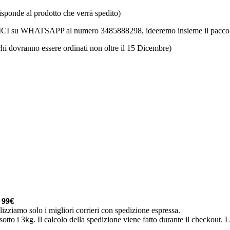
isponde al prodotto che verrà spedito)
IVICI su WHATSAPP al numero 3485888298, ideeremo insieme il pacco pe
chi dovranno essere ordinati non oltre il 15 Dicembre)
a
99€
lizziamo solo i migliori corrieri con spedizione espressa.
otto i 3kg. Il calcolo della spedizione viene fatto durante il checkout. Le