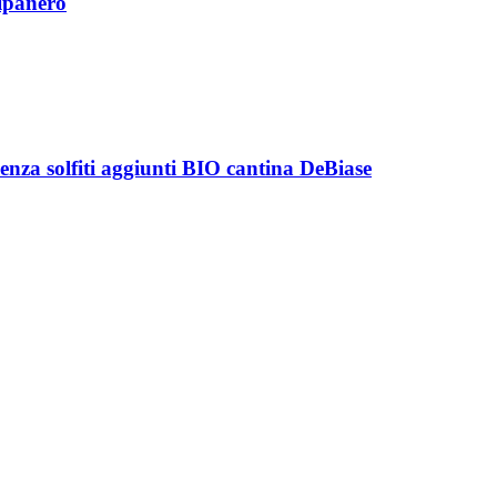
ipanero
enza solfiti aggiunti BIO cantina DeBiase