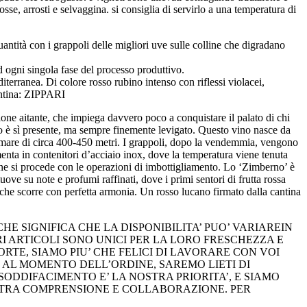
sse, arrosti e selvaggina. si consiglia di servirlo a una temperatura di
tità con i grappoli delle migliori uve sulle colline che digradano
ad ogni singola fase del processo produttivo.
diterranea. Di colore rosso rubino intenso con riflessi violacei,
cantina: ZIPPARI
ne aitante, che impiega davvero poco a conquistare il palato di chi
no è sì presente, ma sempre finemente levigato. Questo vino nasce da
del mare di circa 400-450 metri. I grappoli, dopo la vendemmia, vengono
rmenta in contenitori d’acciaio inox, dove la temperatura viene tenuta
ione si procede con le operazioni di imbottigliamento. Lo ‘Zimberno’ è
ove su note e profumi raffinati, dove i primi sentori di frutta rossa
che scorre con perfetta armonia. Un rosso lucano firmato dalla cantina
E SIGNIFICA CHE LA DISPONIBILITA’ PUO’ VARIAREIN
I ARTICOLI SONO UNICI PER LA LORO FRESCHEZZA E
TE, SIAMO PIU’ CHE FELICI DI LAVORARE CON VOI
 AL MOMENTO DELL’ORDINE, SAREMO LIETI DI
ODDIFACIMENTO E’ LA NOSTRA PRIORITA’, E SIAMO
OSTRA COMPRENSIONE E COLLABORAZIONE. PER