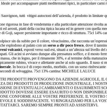
deale per accompagnare piatti mediterranei tipici, in particolare carni ro
non, tutti vitigni autoctoni dell’azienda, è prodotto in limitate quan
ione rigorosa in fase di vendemmia e alla particolare attenzione rivolta 
ati ed arrosti, piatti della cucina tipica lucana ed in genere con quella me
che di Goji, sapore persistente importante e ricco di struttura. 75cl 14% 
ce sin da subito per il colore, vivacissimo, che racconta un’espressio
i, che esplodono al palato con un
sorso a dir poco fresco
, dove il tanni
rreni vulcanici
, esposti verso sud-est, situati a un’altezza sul livello 
raspati. Gli acini si avviano dunque alla pressatura soffice, e il mosto fe
la massa, che in legno, per il rimanente 30%, e al termine della maturaz
picamente rubino, vivace e allettante anche al solo sguardo. Il naso si mu
inerale
. In bocca è di corpo medio, morbido, con un sorso rinfrescante 
 e ai secondi di selvaggina. 75cl 13% cantina: MICHELE LALUCE
TRI PRODOTTI PROVENGONO DA AZIENDE AGRICOLE, IL CH
ZA DEI PRODOTTI DI PRODUZIONE INDUSTRIALE, I NOSTR
IONE DI EVENTUALI CAMBIAMENTI O ESAURIMENTI SCOR
ODOTTO DOVESSE ESSERE ESAURITO O NON DISPONIBILE
ONE CONFORME ALLE VOSTRE PREFERENZE. IL VOSTRO S
CEVOLE E SODDISFACENTE. VI RINGRAZIAMO PER LA V
TATTARCI. SAREMO SEMPRE PRONTI AD ASSISTERVI.