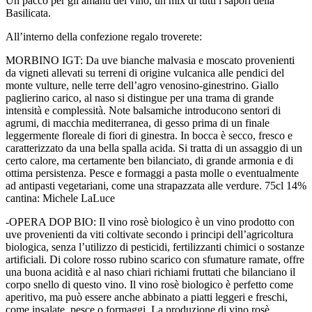
Un pacco per gli amanti del vino, un mix di tutti i sapori della
Basilicata.
All’interno della confezione regalo troverete:
MORBINO IGT: Da uve bianche malvasia e moscato provenienti
da vigneti allevati su terreni di origine vulcanica alle pendici del
monte vulture, nelle terre dell’agro venosino-ginestrino. Giallo
paglierino carico, al naso si distingue per una trama di grande
intensità e complessità. Note balsamiche introducono sentori di
agrumi, di macchia mediterranea, di gesso prima di un finale
leggermente floreale di fiori di ginestra. In bocca è secco, fresco e
caratterizzato da una bella spalla acida. Si tratta di un assaggio di un
certo calore, ma certamente ben bilanciato, di grande armonia e di
ottima persistenza. Pesce e formaggi a pasta molle o eventualmente
ad antipasti vegetariani, come una strapazzata alle verdure. 75cl 14%
cantina: Michele LaLuce
-OPERA DOP BIO: Il vino rosè biologico è un vino prodotto con
uve provenienti da viti coltivate secondo i principi dell’agricoltura
biologica, senza l’utilizzo di pesticidi, fertilizzanti chimici o sostanze
artificiali. Di colore rosso rubino scarico con sfumature ramate, offre
una buona acidità e al naso chiari richiami fruttati che bilanciano il
corpo snello di questo vino. Il vino rosè biologico è perfetto come
aperitivo, ma può essere anche abbinato a piatti leggeri e freschi,
come insalate, pesce o formaggi. La produzione di vino rosè