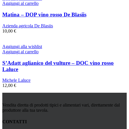
Aggiungi al carrello
Matina – DOP vino rosso De Blasiis
Azienda agricola De Blasiis
10,00
€
Aggiungi alla wishlist
Aggiungi al carrello
S’Adatt aglianico del vulture – DOC vino rosso
Laluce
Michele Laluce
12,00
€
Vendita diretta di prodotti tipici e alimentari vari, direttamente dal
produttore alla tua tavola.
CONTATTI