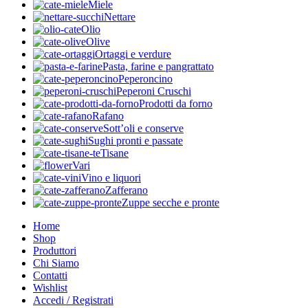
Miele
Nettare
Olio
Olive
Ortaggi e verdure
Pasta, farine e pangrattato
Peperoncino
Peperoni Cruschi
Prodotti da forno
Rafano
Sott’oli e conserve
Sughi pronti e passate
Tisane
Vari
Vino e liquori
Zafferano
Zuppe secche e pronte
Home
Shop
Produttori
Chi Siamo
Contatti
Wishlist
Accedi / Registrati