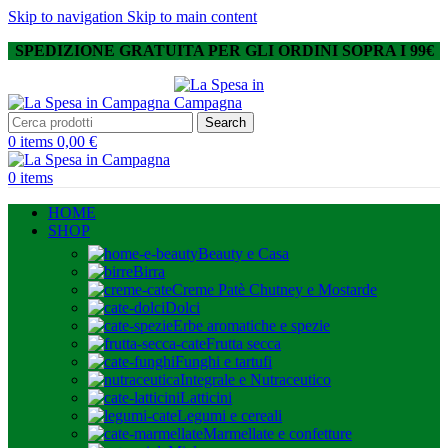
Skip to navigation
Skip to main content
SPEDIZIONE GRATUITA PER GLI ORDINI SOPRA I 99€
Search
0
items
0,00
€
0
items
HOME
SHOP
Beauty e Casa
Birra
Creme Patè Chutney e Mostarde
Dolci
Erbe aromatiche e spezie
Frutta secca
Funghi e tartufi
Integrale e Nutraceutico
Latticini
Legumi e cereali
Marmellate e confetture