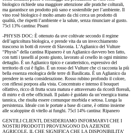
biologico richiede una maggiore attenzione alle pratiche colturali,
ma garantisce un prodotto più sano e sostenibile per l’ambiente. Il
vino rosè biologico è molto amato da chi cerca un prodotto di
qualità, che rispetti l’ambiente e la salute, senza rinunciare al gusto.
75cl 13% cantina: Pisani
-PHYSIS DOC: È ottenuto da uve coltivate secondo il regime
dell’agricoltura biologica, e prende vita da un invecchiamento
trascorso in botti di rovere di Slavonia. L’Aglianico del Vulture
“Physis” della cantina Ripanero è un Aglianico davvero ben fatto,
con tutti i tasselli al posto giusto, lavorato al cesello in ogni minimo
dettaglio. È un Aglianico tipico e caratteristico, espressivo del
territorio di cui è figlio. È un rosso del Vulture che ci racconta la più
bella essenza enologica delle terre di Basilicata. È un Aglianico da
prendere in seria considerazione. Rosso rubino profondo il colore,
con riflessi porpora alla vista. Concentrato e intenso il bouquet
olfattivo, ricco di frutta scura matura e attraversato da ricordi floreali,
di mirto e di erbe officinali. Il palato è guidato da un’energica trama
tannica, che risulta essere comunque morbida e setosa. Lunga la
persistenza. Ideale con le portate a base di carne, è ottimo insieme
alle scaloppine di vitello ai funghi. 75cl 14% cantina: Ripanero
GENTILI CLIENTI, DESIDERIAMO INFORMARVI CHE I
NOSTRI PRODOTTI PROVENGONO DA AZIENDE
AGRICOLE, IL CHE SIGNIFICA CHE LA DISPONIBILITA’