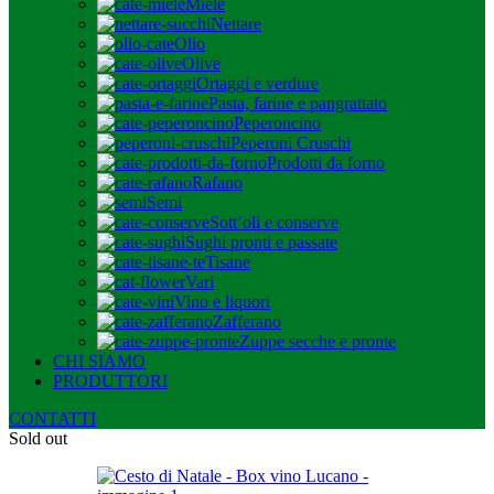
Miele
Nettare
Olio
Olive
Ortaggi e verdure
Pasta, farine e pangrattato
Peperoncino
Peperoni Cruschi
Prodotti da forno
Rafano
Semi
Sott’oli e conserve
Sughi pronti e passate
Tisane
Vari
Vino e liquori
Zafferano
Zuppe secche e pronte
CHI SIAMO
PRODUTTORI
CONTATTI
Sold out