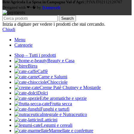
Rete Agricola La Spesa in Campagna Val d'Agri
| P.IVA IT02112120767
Designed with ❤+🧠 by
Trampweb
Search
Inizia a digitare per vedere i prodotti che stai cercando.
Chiudi
Menu
Categorie
Shop – Tutti i prodotti
Beauty e Casa
Birra
Caffè
Carne e Salumi
Chiocciole
Creme Patè Chutney e Mostarde
Dolci
Erbe aromatiche e spezie
Frutta secca
Funghi e tartufi
Integrale e Nutraceutico
Latticini
Legumi e cereali
Marmellate e confetture